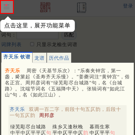
登录
点击这里，展开功能菜单
词牌：
词句：
词牌列表
只显示龙榆生词谱
齐天乐 钦谱
龙谱
历代作品
齐天乐
周密《天基节乐次》：“乐奏夹钟宫，第一
盏，觱篥起《圣寿齐天乐慢》。”姜夔词注“黄钟宫“，俗
名正宫。周邦彦词有“绿芜彫尽台城路”句，名《台城
路》。沈端节词名《五福降中天》。张辑词有“如此江
山”句，名《如此江山》。
齐天乐
双调一百二字，前段十句五仄韵，后段十
一句五仄韵
周邦彦
绿芜彫尽台城路
殊乡又逢秋晚
暮雨生寒
中平中仄平平仄
句
平中仄平中仄
韵
中仄平平
句