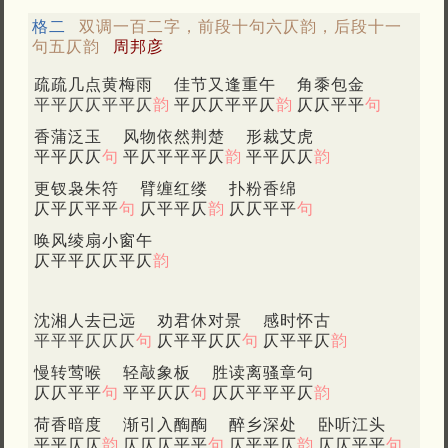
格二
双调一百二字，前段十句六仄韵，后段十一
句五仄韵
周邦彦
疏疏几点黄梅雨
佳节又逢重午
角黍包金
平平仄仄平平仄
韵
平仄仄平平仄
韵
仄仄平平
句
香蒲泛玉
风物依然荆楚
形裁艾虎
平平仄仄
句
平仄平平平仄
韵
平平仄仄
韵
更钗袅朱符
臂缠红缕
扑粉香绵
仄平仄平平
句
仄平平仄
韵
仄仄平平
句
唤风绫扇小窗午
仄平平仄仄平仄
韵
沈湘人去已远
劝君休对景
感时怀古
平平平仄仄仄
句
仄平平仄仄
句
仄平平仄
韵
慢转莺喉
轻敲象板
胜读离骚章句
仄仄平平
句
平平仄仄
句
仄仄平平平仄
韵
荷香暗度
渐引入醄醄
醉乡深处
卧听江头
平平仄仄
韵
仄仄仄平平
句
仄平平仄
韵
仄仄平平
句