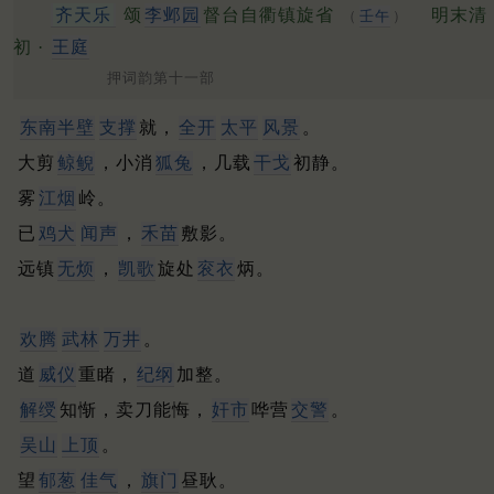
齐天乐
颂
李邺园
督台自衢镇旋省
明末清
（
壬午
）
初 ·
王庭
押词韵第十一部
东南半壁
支撑
就，
全开
太平
风景
。
大剪
鲸鲵
，小消
狐兔
，几载
干戈
初静。
雾
江烟
岭。
已
鸡犬
闻声
，
禾苗
敷影。
远镇
无烦
，
凯歌
旋处
衮衣
炳。
欢腾
武林
万井
。
道
威仪
重睹，
纪纲
加整。
解绶
知惭，卖刀能悔，
奸市
哗营
交警
。
吴山
上顶
。
望
郁葱
佳气
，
旗门
昼耿。