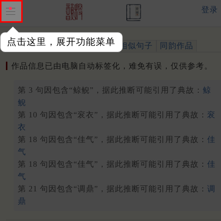
登录
点击这里，展开功能菜单
作品
标注四声
出处、引用
相似句子
同韵作品
作品信息已由电脑自动标签化，难免有误，仅供参考。
第 3 句因包含“鲸鲵”，据此推断可能引用了典故：
鲸
鲵
第 10 句因包含“衮衣”，据此推断可能引用了典故：
衮
衣
第 18 句因包含“佳气”，据此推断可能引用了典故：
佳
气
第 18 句因包含“佳气”，据此推断可能引用了典故：
佳
气
第 21 句因包含“调鼎”，据此推断可能引用了典故：
调
鼎