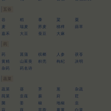
五谷
谷
稻
黍
粱
粟
麦
瑞麦
荞麦
稊稗
蒒草
嘉禾
大豆
蚕豆
大麻
药
药
菖蒲
槟榔
人参
茯苓
黄精
山茱萸
枳壳
枸杞
决明
杂药
药名诗
蔬菜
蔬菜
葵
荠
葱
杂蔬
莼菜
韭薤
蕨
葑
荭
菌
姜
椒
地椒
韭
蒜
薤
苜蓿
蔓菁
白菜