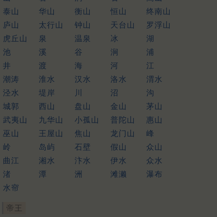
泰山
华山
衡山
恒山
终南山
庐山
太行山
钟山
天台山
罗浮山
虎丘山
泉
温泉
冰
湖
池
溪
谷
涧
浦
井
渡
海
河
江
潮涛
淮水
汉水
洛水
渭水
泾水
堤岸
川
沼
沟
城郭
西山
盘山
金山
茅山
武夷山
九华山
小孤山
普陀山
惠山
巫山
王屋山
焦山
龙门山
峰
岭
岛屿
石壁
假山
众山
曲江
湘水
汴水
伊水
众水
渚
潭
洲
滩濑
瀑布
水帘
帝王