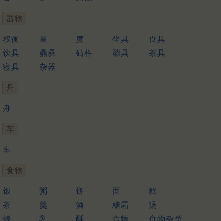
器物
权衡
量
度
坐具
食具
饮具
鼎彝
砧杵
酿具
茶具
寝具
杂器
舟
舟
车
车
食物
饭
粥
饼
面
糕
茶
羹
酒
糖霜
汤
馔
乳
酥
食物
食物杂类