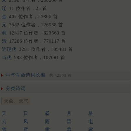
宋
9798 位作者，288206 首
辽
11 位作者，25 首
金
402 位作者，25806 首
元
2582 位作者，126938 首
明
12417 位作者，623663 首
清
17286 位作者，770117 首
近现代
3281 位作者，105481 首
当代
588 位作者，107081 首
中华军旅诗词长编
共 42503 首
分类诗词
天象、天气
天
日
晷
月
星
云
风
雨
雷
电
雪
雹
露
霜
雾