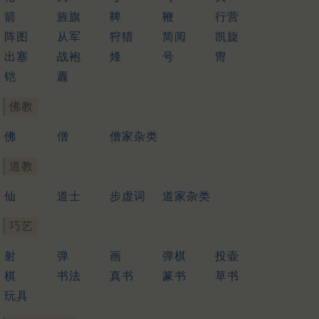
箭
旌旗
鞞
鞭
行营
阵图
从军
狩猎
简阅
凯旋
出塞
战袍
烽
号
冑
铠
纛
佛教
佛
僧
僧家杂类
道教
仙
道士
步虚词
道家杂类
巧艺
射
弹
画
弹棋
投壶
棋
书法
真书
篆书
草书
玩具