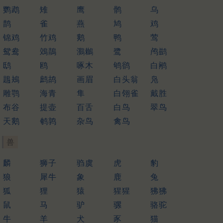
鹦鹉
雉
鹰
鹘
乌
鹊
雀
燕
鸠
鸡
锦鸡
竹鸡
鹅
鸭
莺
鸳鸯
鵁鶄
鸂鶒
鹭
鸬鹚
鸱
鸥
啄木
鸲鹆
白鹇
鶗鴂
鹧鸪
画眉
白头翁
凫
雕鹗
海青
隼
白翎雀
戴胜
布谷
提壶
百舌
白鸟
翠鸟
天鹅
鹌鹑
杂鸟
禽鸟
兽
麟
狮子
驺虞
虎
豹
狼
犀牛
象
鹿
兔
狐
狸
猿
猩猩
狒狒
鼠
马
驴
骡
骆驼
牛
羊
犬
豕
猫