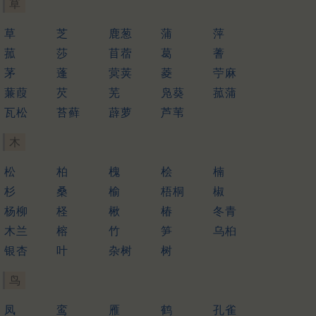
草
草
芝
鹿葱
蒲
萍
菰
莎
苜蓿
葛
蓍
茅
蓬
蓂荚
菱
苧麻
蒹葭
芡
芜
凫葵
菰蒲
瓦松
苔藓
薜萝
芦苇
木
松
柏
槐
桧
楠
杉
桑
榆
梧桐
椒
杨柳
柽
楸
椿
冬青
木兰
榕
竹
笋
乌桕
银杏
叶
杂树
树
鸟
凤
鸾
雁
鹤
孔雀