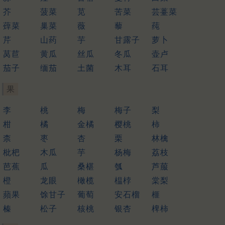
芥
菠菜
苋
苦菜
芸薹菜
蔊菜
巢菜
薇
藜
莼
芹
山药
芋
甘露子
萝卜
莴苣
黄瓜
丝瓜
冬瓜
壶卢
茄子
缅茄
土菌
木耳
石耳
果
李
桃
梅
梅子
梨
柑
橘
金橘
樱桃
柿
柰
枣
杏
栗
林檎
枇杷
木瓜
芋
杨梅
荔枝
芭蕉
瓜
桑椹
瓠
芦菔
橙
龙眼
橄榄
榅桲
棠梨
蘋果
馀甘子
葡萄
安石榴
榧
榛
松子
核桃
银杏
椑柿