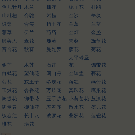
鱼儿牡丹
木兰
楝花
栀子花
杜鹃
山枇杷
合驩
岩桂
金沙
蔷薇
棣棠
含笑
指甲花
兰蕙
兰草
蕙草
伊兰
芍药
金灯
金盏
虞美人
萱花
鹿葱
蜀葵
旌节花
百合花
秋葵
曼陀罗
蓼花
菊花
太平瑞圣
金莲
木莲
石莲
花
锦带花
白鹤花
望仙花
闽山丹
金钵盂
荇花
荻花
戎王子
冬瑰花
海红
燕蓊花
玉烛花
杏香花
万蝶花
真珠花
鹰爪花
阇提花
御带花
玉手炉花
小黄蕖花
茧漆花
满堂春
御仙花
寿春花
散水花
孩儿花
练春红
长十八
波罗花
叠罗花
蓝雀花
琪花
瑶花