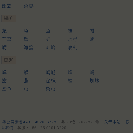
熊罴
杂兽
鳞介
龙
龟
鱼
蛏
蚶
车螯
蟹
虾
水母
蚝
蛎
海蜇
蚌蛤
蛟虬
虫豸
蝉
蝶
蜻蜓
蜂
蝇
蚊
萤
促织
蛙
蜘蛛
蠹鱼
虫
杂虫
粤公网安备44010402003275
粤ICP备17077571号
关于本站
联
系我们
客服：+86 136 0901 3320