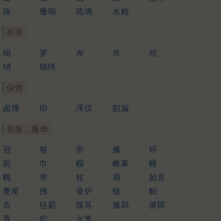
珠
珊瑚
琉璃
水精
布帛
绢
罗
布
帛
丝
绡
锦绮
仪饰
卤簿
印
浑仪
刻漏
衣服、服饰
冠
簪
带
佩
环
笏
巾
帽
帷幕
幔
幌
帘
杖
扇
如意
麈尾
拂
香炉
镜
帕
衣
毡罽
煖耳
履舄
屏障
香
炉
火笼