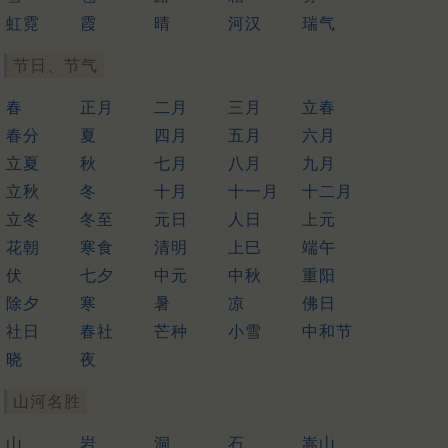
虹霓
霞
晴
河汉
瑞气
节日、节气
春
正月
二月
三月
立春
春分
夏
四月
五月
六月
立夏
秋
七月
八月
九月
立秋
冬
十月
十一月
十二月
立冬
冬至
元日
人日
上元
花朝
寒食
清明
上巳
端午
伏
七夕
中元
中秋
重阳
除夕
寒
暑
凉
佛日
社日
春社
芒种
小雪
中和节
晓
夜
山河名胜
山
岩
洞
石
嵩山