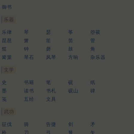
御书
乐器
乐律
琴
瑟
筝
箜篌
琵琶
箫
笙
笛
管
笳
钟
磬
鼓
角
觱篥
琴石
风琴
方响
杂乐器
文学
史
书籍
笔
砚
纸
墨
读书
书札
砚山
碑
笺
五经
文具
武功
征伐
骑
告捷
剑
矛
枪
刀
弓
弩
矢