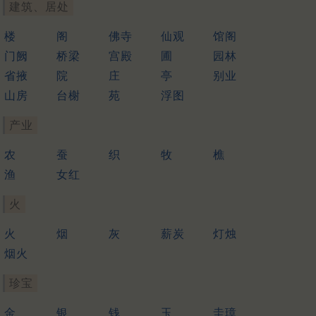
建筑、居处
楼
阁
佛寺
仙观
馆阁
门阙
桥梁
宫殿
圃
园林
省掖
院
庄
亭
别业
山房
台榭
苑
浮图
产业
农
蚕
织
牧
樵
渔
女红
火
火
烟
灰
薪炭
灯烛
烟火
珍宝
金
银
钱
玉
圭璋