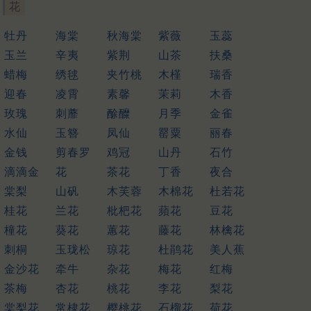
花
牡丹
海棠
秋海棠
紫薇
玉蕊
玉兰
辛夷
紫荆
山茶
扶桑
蜡梅
绣毬
夹竹桃
木槿
瑞香
迎春
凌霄
素馨
茉莉
木香
玫瑰
刺蘼
酴醾
月季
金雀
水仙
玉簪
凤仙
罂粟
丽春
金钱
剪春罗
鸡冠
山丹
石竹
滴滴金
花
茶花
丁香
夜合
棠梨
山矾
木芙蓉
木棉花
杜若花
桂花
兰花
枇杷花
蘋花
豆花
橦花
葵花
蕙花
藤花
林檎花
刺桐
玉珑松
琼花
杜鹃花
美人蕉
金沙花
牵牛
杂花
梅花
红梅
茶梅
杏花
桃花
李花
梨花
棠梨花
常棣花
樱桃花
石榴花
荷花