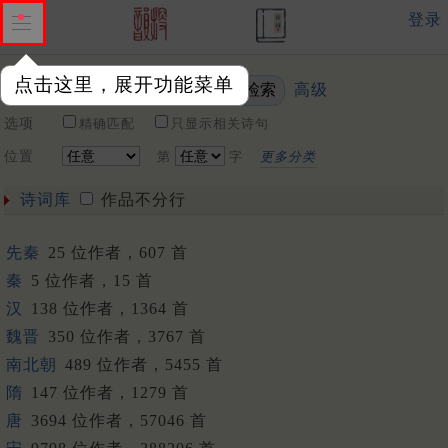
登录
点击这里，展开功能菜单
高级
关键词
选项
精确匹配
只显示相关诗句
位置
第
字
更多分类
诗词库
作品不分行
先秦
25 位作者，607 首
秦
5 位作者，15 首
汉
138 位作者，1364 首
魏晋
350 位作者，3767 首
南北朝
489 位作者，5455 首
隋
147 位作者，1279 首
唐
3694 位作者，57046 首