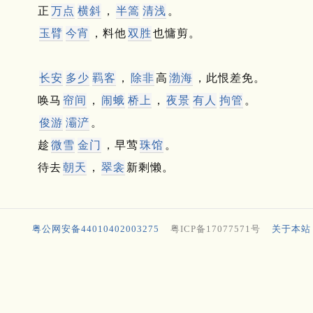
正
万点
横斜
，
半篙
清浅
。
玉臂
今宵
，料他
双胜
也慵剪。
长安
多少
羁客
，
除非
高
渤海
，此恨差免。
唤马
帘间
，
闹蛾
桥上
，
夜景
有人
拘管
。
俊游
灞浐
。
趁
微雪
金门
，早莺
珠馆
。
待去
朝天
，
翠衾
新剩懒。
粤公网安备44010402003275
粤ICP备17077571号
关于本站