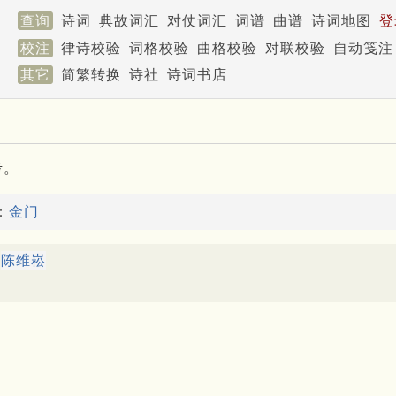
查询
诗词
典故词汇
对仗词汇
词谱
曲谱
诗词地图
登
校注
律诗校验
词格校验
曲格校验
对联校验
自动笺注
其它
简繁转换
诗社
诗词书店
考。
：
金门
陈维崧