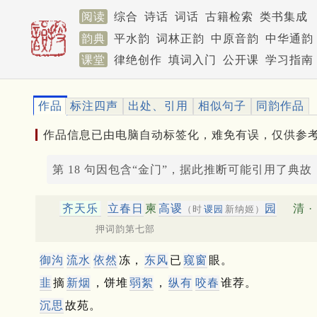
阅读
综合
诗话
词话
古籍检索
类书集成
韵典
平水韵
词林正韵
中原音韵
中华通韵
课堂
律绝创作
填词入门
公开课
学习指南
作品
标注四声
出处、引用
相似句子
同韵作品
作品信息已由电脑自动标签化，难免有误，仅供参
第 18 句因包含“金门”，据此推断可能引用了典故
齐天乐
立春日
柬
高谡
园
清 ·
（时
谡园
新纳姬）
押词韵第七部
御沟
流水
依然
冻，
东风
已
窥窗
眼。
韭
摘
新烟
，饼堆
弱絮
，
纵有
咬春
谁荐。
沉思
故苑。