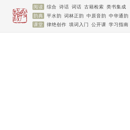
阅读
综合
诗话
词话
古籍检索
类书集成
韵典
平水韵
词林正韵
中原音韵
中华通韵
课堂
律绝创作
填词入门
公开课
学习指南