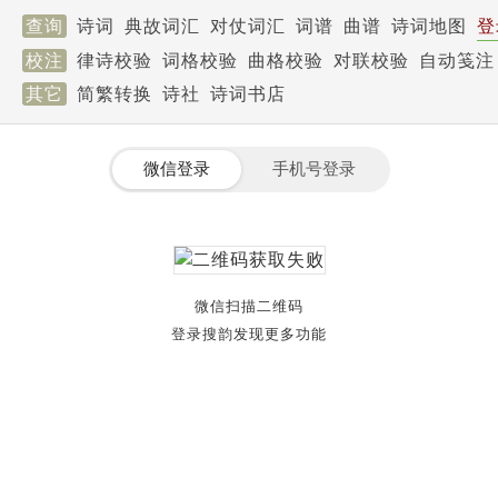
查询
诗词
典故词汇
对仗词汇
词谱
曲谱
诗词地图
登
校注
律诗校验
词格校验
曲格校验
对联校验
自动笺注
其它
简繁转换
诗社
诗词书店
微信登录
手机号登录
微信扫描二维码
登录搜韵发现更多功能