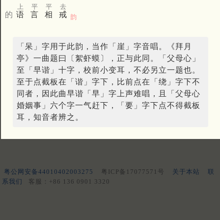
上
平
平
去
的
语
言
相
戒
韵
「呆」字用于此韵，当作「崖」字音唱。《拜月
亭》一曲题曰〔絮虾蟆〕，正与此同。「父母心」
至「早谐」十字，校前小变耳，不必另立一题也。
至于点截板在「谐」字下，比前点在「绕」字下不
同者，因此曲早谐「早」字上声难唱，且「父母心
婚姻事」六个字一气赶下，「要」字下点不得截板
耳，知音者辨之。
粤公网安备44010402003275
粤ICP备17077571号
关于本站
联
系我们
客服：+86 136 0901 3320