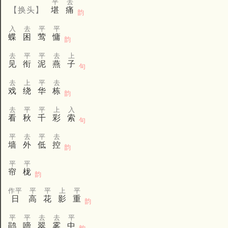
平
去
【换头】
堪
痛
韵
入
去
平
平
蝶
困
莺
慵
韵
去
平
平
去
上
见
衔
泥
燕
子
句
去
上
平
去
戏
绕
华
栋
韵
去
平
平
上
入
看
秋
千
彩
索
句
平
去
平
去
墙
外
低
控
韵
平
平
帘
栊
韵
作平
平
平
上
平
日
高
花
影
重
韵
平
平
去
去
平
鹃
啼
翠
雾
中