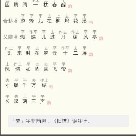
困
腾
腾
一
枕
春
酲
韵
平
平
平
去
上
去
平
平
合趁著
游
蜂
儿
在
柳
坞
花
溪
句
平
作平
平
去
作去
作去
平
平
又随著
蝴
蝶
儿
过
月
榭
风
亭
韵
作上
平
平
去
去
平
作平
去
平
觉
来
时
在
翠
云
十
二
屏
韵
上
作上
平
去
去
平
平
恍
惚
如
坠
露
飞
萤
韵
去
平
平
去
作上
寸
肠
千
万
结
句
平
去
上
平
平
长
叹
两
三
声
韵
「梦」字非韵脚，《旧谱》误注叶。