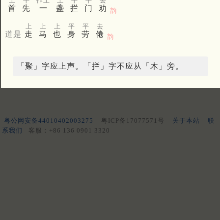
上
平
作上
上
平
平
去
首
先
一
盏
拦
门
劝
韵
上
上
上
平
平
去
道是
走
马
也
身
劳
倦
韵
「聚」字应上声。「拦」字不应从「木」旁。
粤公网安备44010402003275
粤ICP备17077571号
关于本站
联
系我们
客服：+86 136 0901 3320