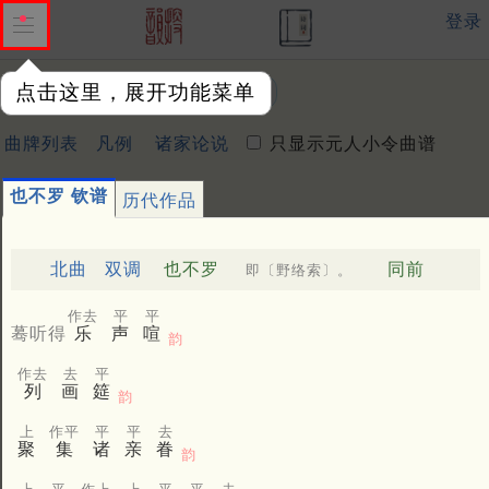
登录
点击这里，展开功能菜单
曲牌：
曲牌列表
凡例
诸家论说
只显示元人小令曲谱
也不罗 钦谱
历代作品
北曲
双调
也不罗
同前
即〔野络索〕。
作去
平
平
蓦听得
乐
声
喧
韵
作去
去
平
列
画
筵
韵
上
作平
平
平
去
聚
集
诸
亲
眷
韵