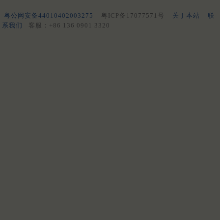
粤公网安备44010402003275
粤ICP备17077571号
关于本站
联
系我们
客服：+86 136 0901 3320