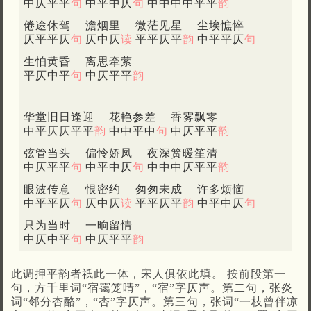
中仄平平
句
中平中仄
句
中中中中平平
韵
倦途休驾
澹烟里
微茫见星
尘埃憔悴
仄平平仄
句
仄中仄
读
平平仄平
韵
中平平仄
句
生怕黄昏
离思牵萦
平仄中平
句
中仄平平
韵
华堂旧日逢迎
花艳参差
香雾飘零
中平仄仄平平
韵
中中平中
句
中仄平平
韵
弦管当头
偏怜娇凤
夜深簧暖笙清
中仄平平
句
中平中仄
句
中中中仄平平
韵
眼波传意
恨密约
匆匆未成
许多烦恼
中平平仄
句
仄中仄
读
平平仄平
韵
中平中仄
句
只为当时
一晌留情
中仄中平
句
中仄平平
韵
此调押平韵者祇此一体，宋人俱依此填。 按前段第一
句，方千里词“宿霭笼晴”，“宿”字仄声。第二句，张炎
词“邻分杏酪”，“杏”字仄声。第三句，张词“一枝曾伴凉