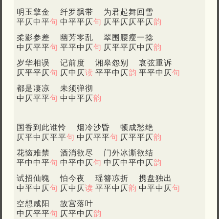
明玉擎金
纤罗飘带
为君起舞回雪
平仄中平
句
中平平仄
句
仄平仄仄平仄
韵
柔影参差
幽芳零乱
翠围腰瘦一捻
中仄平平
句
平平中仄
句
仄平平仄中仄
韵
岁华相误
记前度
湘皋怨别
哀弦重诉
仄平平仄
句
仄中仄
读
平平中仄
韵
平平中仄
句
都是凄凉
未须弹彻
中仄平平
句
中中平仄
韵
国香到此谁怜
烟冷沙昏
顿成愁绝
仄平中仄平平
句
中仄平平
句
仄平平仄
韵
花恼难禁
酒消欲尽
门外冰澌欲结
平中中平
句
中平中仄
句
中仄中平中仄
韵
试招仙魄
怕今夜
瑶簪冻折
携盘独出
中平中仄
句
仄中仄
读
平平中仄
韵
中平中仄
句
空想咸阳
故宫落叶
中仄平平
句
仄平中仄
韵