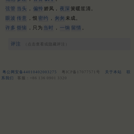
弦管
当头
，
偏怜
娇凤，
夜深
簧暖笙清。
眼波
传意
，恨
密约
，
匆匆
未成。
许多
烦恼
，只为
当时
，
一饷
留情
。
评注
（点击查看或隐藏评注）
粤公网安备44010402003275
粤ICP备17077571号
关于本站
联
系我们
客服：+86 136 0901 3320