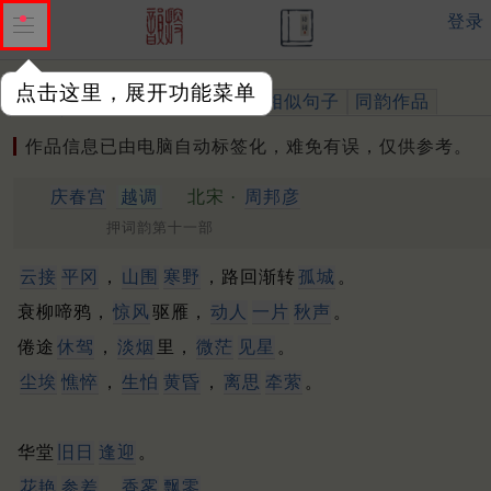
登录
点击这里，展开功能菜单
作品
标注四声
出处、引用
相似句子
同韵作品
作品信息已由电脑自动标签化，难免有误，仅供参考。
庆春宫
越调
北宋 ·
周邦彦
押词韵第十一部
云接
平冈
，
山围
寒野
，路回渐转
孤城
。
衰柳啼鸦，
惊风
驱雁，
动人
一片
秋声
。
倦途
休驾
，
淡烟
里，
微茫
见星
。
尘埃
憔悴
，
生怕
黄昏
，
离思
牵萦
。
华堂
旧日
逢迎
。
花艳
参差
，
香雾
飘零
。