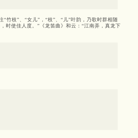
竹枝”、“女儿”，“枝”、“儿”叶韵，乃歌时群相随
路，时使佳人度。”《龙笛曲》和云：“江南弄，真龙下