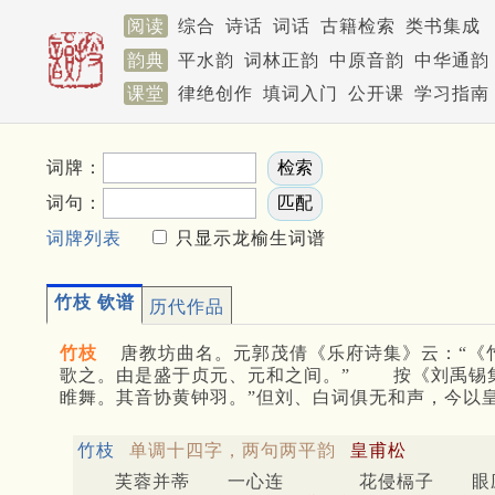
阅读
综合
诗话
词话
古籍检索
类书集成
韵典
平水韵
词林正韵
中原音韵
中华通韵
课堂
律绝创作
填词入门
公开课
学习指南
词牌：
词句：
词牌列表
只显示龙榆生词谱
竹枝 钦谱
历代作品
竹枝
唐教坊曲名。元郭茂倩《乐府诗集》云：“《
歌之。由是盛于贞元、元和之间。” 按《刘禹锡集
睢舞。其音协黄钟羽。”但刘、白词俱无和声，今以
竹枝
单调十四字，两句两平韵
皇甫松
芙蓉并蒂 一心连 花侵槅子