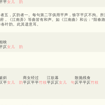
平平
女
儿
韵
者五，仄韵者一。每句第二字俱用平声，馀字平仄不拘。所注“
古乐府，《江南弄》等曲皆有和声。如《江南曲》和云：“阳春
亦各叶韵。此其遗意耳。
 遥相映
平仄
女
儿
韵
小艇斜 商女经过 江欲暮 散抛残食
仄平
女
儿
韵
平仄平平
竹
枝
平仄仄
女
儿
句
仄平平仄
竹
枝