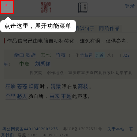
登录
点击这里，展开功能菜单
作品
标注四声
出处、引用
相似句子
同韵作品
作品信息已由电脑自动标签化，难免有误，仅供参考。
杂曲
歌辞
其七
竹枝
（一作
竹枝词
九首
八）
（
822
中唐 ·
刘禹锡
年
）
押支韵 创作地点：重庆市重庆直辖县行政区划奉节县
巫峡
苍苍
烟雨
时，
清猿
啼在最
高枝
。
个里
愁人
肠自断，
由来
不是
此声悲。
粤公网安备44010402003275
粤ICP备17077571号
关于本站
联
系我们
客服：+86 136 0901 3320