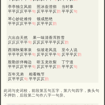
亭亭独立风前
照冰壶澄彻
当时事
平平仄仄平平
句
仄平平平仄
韵
平平仄
句
琴心妙处难传
顿成愁绝
平平仄仄平平
句
仄平平仄
韵
六出自天然
果一味清香浑胜雪
仄仄仄平平
句
仄仄仄平平平仄仄
韵
西湖秋菊寒泉
似坡老风流
至今人说
平平平仄平平
句
仄平仄平平
句
仄平平仄
韵
殷勤折伴梅边
听玉龙吹裂
丁宁道
平平仄仄平平
句
仄仄平平仄
韵
平平仄
句
百年兄弟
相看晚节
仄平平仄
句
平平仄仄
韵
此词与史词校，前段第五句五字，第六句四字，换头句
不押韵，后段第二句作八字一句异。