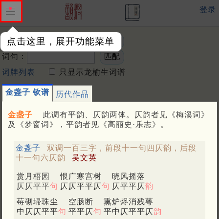
登录
点击这里，展开功能菜单
词牌：
词句：
词牌列表
只显示龙榆生词谱
金盏子 钦谱
历代作品
金盏子
此调有平韵、仄韵两体。仄韵者见《梅溪词》
及《梦窗词》，平韵者见《高丽史·乐志》。
金盏子
双调一百三字，前段十一句四仄韵，后段
十一句六仄韵
吴文英
赏月梧园
恨广寒宫树
晓风摇落
仄仄平平
句
仄仄平平仄
句
仄平平仄
韵
莓砌埽珠尘
空肠断
熏炉烬消残萼
中仄仄平平
句
平平仄
句
平中仄平平仄
韵