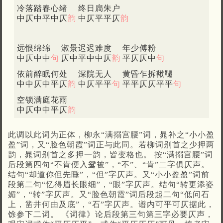
冷落踏春心绪
终日扃朱户
中仄中平中仄
韵
中仄平平仄
韵
远恨绵绵
淑景迟迟难度
年少傅粉
中仄中中
句
仄中平中中仄
韵
平仄仄中
句
依前醉眠何处
深院无人
黄昏乍拆鞦韆
中中仄中平仄
韵
中仄平平
句
平平仄仄平平
句
空锁满庭花雨
中仄中中平仄
韵
此调以此词为正体，柳永“满搦宫腰”词，晁补之“小小盈
盈”词，又“脸色朝霞”词正与此同。若柳词别首之少押两
韵，晁词别首之多押一韵，皆变格也。 按“满搦宫腰”词
后段第四句“不肯便入鸳被”，“不”、“肯”二字俱仄声。
结句“却道你但先睡”，“但”字仄声。又“小小盈盈”词前
段第二句“忆得眉长眼细”，“眼”字仄声。结句“转更添姿
媚”，“转”字仄声。又“脸色朝霞”词后段起二句“低问石
上，凿井何由及底”，“石”字仄声。谱内可平可仄据此，
馀参下二词。 《词律》论后段第三句第三字必要仄声，