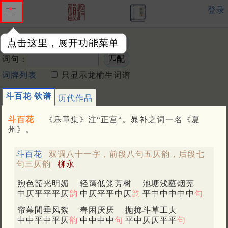
登录
点击这里，展开功能菜单
词牌：
词句：
词牌列表
只显示龙榆生词谱
斗百花 钦谱
历代作品
斗百花
《乐章集》注“正宫“。晁补之词一名《夏
州》。
斗百花
双调八十一字，前段八句五仄韵，后段七
句三仄韵
柳永
煦色韶光明媚
轻霭低笼芳树
池塘浅蘸烟芜
中仄平平平仄
韵
中仄平平中仄
韵
平中中中中中
句
帘幕閒垂风絮
春困厌厌
抛掷斗草工夫
中中平中平仄
韵
中中中中
句
平中仄仄平平
句