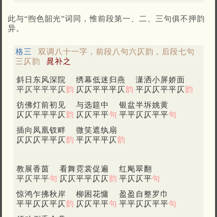
此与“煦色韶光”词同，惟前段第一、二、三句俱不押韵
异。
格三
双调八十一字，前段八句六仄韵，后段七句
三仄韵
晁补之
斜日东风深院
绣幕低迷归燕
潇洒小屏娇面
平仄平平平仄
韵
仄仄平平平仄
韵
平仄仄平平仄
韵
彷佛灯前初见
与选筵中
银盆半坼姚黄
仄仄平平平仄
韵
仄仄平平
句
平平仄仄平平
句
插向凤凰钗畔
微笑遮纨扇
仄仄仄平平仄
韵
平仄平平仄
韵
教展香茵
看舞霓裳促遍
红飐翠翻
平仄平平
句
仄仄平平仄仄
韵
平仄仄平
句
惊鸿乍拂秋岸
柳困花慵
盈盈自整罗巾
平平仄仄平仄
韵
仄仄平平
句
平平仄仄平平
句