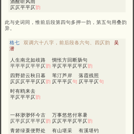
酒醒听风雨
仄仄平平仄
韵
此与史词同，惟前后段第四句多押一韵，第五句用叠韵
异。
格七
双调六十八字，前后段各六句、四仄韵
吴
潜
人生南北如歧路
惆怅方回断肠句
平平平仄平平仄
韵
平仄平平仄平仄
韵
四野碧云秋日暮
苇汀芦岸
落霞残照
仄仄仄平平仄仄
韵
仄平平仄
句
仄平平仄
句
时有鸥来去
平仄平平仄
韵
一杯渺渺怀今古
万事悠悠付寒暑
仄平仄仄平平仄
韵
仄仄平平仄平仄
韵
青箬绿蓑便野处
有山堪采
有溪堪钓