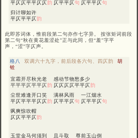
平仄仄平平仄仄
韵
仄平平仄
句
仄平平仄
句
归计聊如许
平仄平平仄
韵
此即苏词体，惟前段第二句亦作七字异。 按张矩词前段
第二句“秋在黄花羞涩处”正与此同，但“羞”字平
声，“涩”字仄声。
格八
双调六十九字，前后段各六句、四仄韵
胡
铨
宜霜开尽秋光老
感动节物愁多少
平平平仄平平仄
韵
仄仄仄仄平平仄
韵
尘世难逢开口笑
满林风雨
一江烟水
平仄平平平仄仄
韵
仄平平仄
句
仄平平仄
句
飒爽惊吹帽
仄仄平平仄
韵
玉堂金马何须到
且斗取
尊前玉山倒