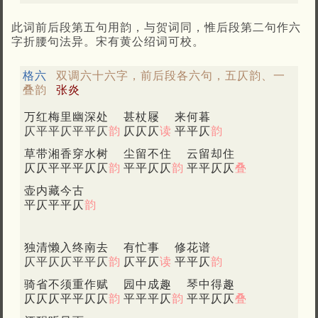
此词前后段第五句用韵，与贺词同，惟后段第二句作六
字折腰句法异。宋有黄公绍词可校。
格六
双调六十六字，前后段各六句，五仄韵、一
叠韵
张炎
万红梅里幽深处
甚杖屦
来何暮
仄平平仄平平仄
韵
仄仄仄
读
平平仄
韵
草带湘香穿水树
尘留不住
云留却住
仄仄平平平仄仄
韵
平平仄仄
韵
平平仄仄
叠
壶内藏今古
平仄平平仄
韵
独清懒入终南去
有忙事
修花谱
仄平仄仄平平仄
韵
仄平仄
读
平平仄
韵
骑省不须重作赋
园中成趣
琴中得趣
仄仄仄平平仄仄
韵
平平平仄
韵
平平仄仄
叠