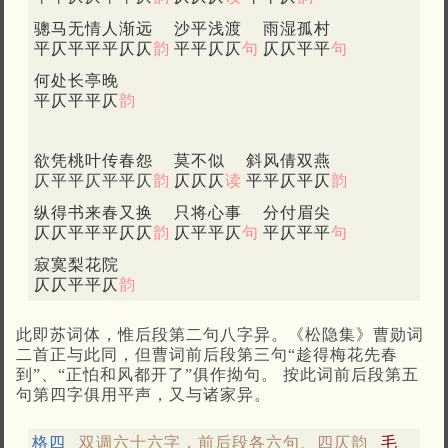
骢马无情人渐远
沙平浅渡
雨湿孤村
平仄平平平仄仄
韵
平平仄仄
句
仄仄平平
句
何处长亭晚
平仄平平仄
韵
欲凭桃叶传春怨
莫不似
斜风倩双燕
仄平平仄平平仄
韵
仄仄仄
读
平平仄平仄
韵
纵得书来春又换
只将心事
分付眉尖
仄仄平平平仄仄
韵
仄平平仄
句
平仄平平
句
寂寞梨花院
仄仄平平仄
韵
此即苏词体，惟后段第二句八字异。《松隐集》曹勋词
二首正与此同，但曹词前后段第三句“趁得梅花先春
到”、“正怕和风都开了”俱作拗句。 按此词前后段第五
句第四字俱用平声，又与诸家异。
格四
双调六十六字，前后段各六句、四仄韵
毛