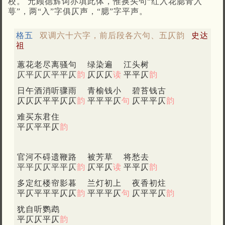
校。 元顾德辉词亦填此体，惟换头句“红入花腮青入
萼”，两“入”字俱仄声，“腮”字平声。
格五
双调六十六字，前后段各六句、五仄韵
史达
祖
蕙花老尽离骚句
绿染遍
江头树
仄平仄仄平平仄
韵
仄仄仄
读
平平仄
韵
日午酒消听骤雨
青榆钱小
碧苔钱古
仄仄仄平平仄仄
韵
平平平仄
句
仄平平仄
韵
难买东君住
平仄平平仄
韵
官河不碍遗鞭路
被芳草
将愁去
平平仄仄平平仄
韵
仄平仄
读
平平仄
韵
多定红楼帘影暮
兰灯初上
夜香初炷
平仄平平平仄仄
韵
平平平仄
句
仄平平仄
韵
犹自听鹦鹉
平仄仄平仄
韵