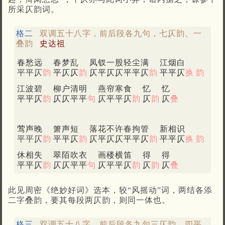
所采仄韵词。
格二
双调五十八字，前后段各九句，七仄韵、一
叠韵
史达祖
春愁远
春梦乱
凤钗一股轻尘满
江烟白
平平仄
韵
平仄仄
韵
仄平仄仄平平仄
韵
平平仄
换
韵
江波碧
柳户清明
燕帘寒食
忆
忆
平平仄
韵
仄仄平平
句
仄平平仄
韵
仄
韵
仄
叠
莺声晚
箫声短
落花不许春拘管
新相识
平平仄
韵
平平仄
韵
仄平仄仄平平仄
韵
平平仄
换
韵
休相失
翠陌吹衣
画楼横笛
得
得
平平仄
韵
仄仄平平
句
仄平平仄
韵
仄
韵
仄
叠
此见周密《绝妙好词》选本，较“风摇动”词，两结各添
二字叠韵，要其每段两仄韵，则同一体也。
格三
双调五十八字，前后段各九句三仄韵，四平