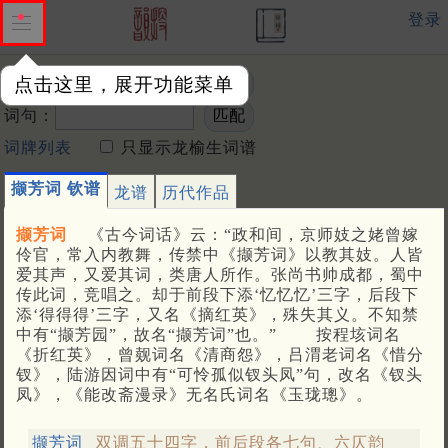
登录
点击这里，展开功能菜单
词牌：
词句：
词牌列表
只显示龙榆生词谱
撷芳词 钦谱
龙谱
历代作品
撷芳词
《古今词话》云：“政和间，京师妓之姥曾嫁
伶官，常入内教舞，传禁中《撷芳词》以教其妓。人皆
爱其声，又爱其词，类唐人所作。张尚书帅成都，蜀中
传此词，竞唱之。却于前段下添‘忆忆忆’三字，后段下
添‘得得得’三字，又名《摘红英》，殊失其义。不知禁
中有“撷芳园”，故名“撷芳词”也。” 按程垓词名
《折红英》，曾觌词名《清商怨》，吕渭老词名《惜分
钗》，陆游因词中有“可怜孤似钗头凤”句，改名《钗头
凤》，《能改斋漫录》无名氏词名《玉珑璁》。
撷芳词
双调五十四字，前后段各七句、六仄韵