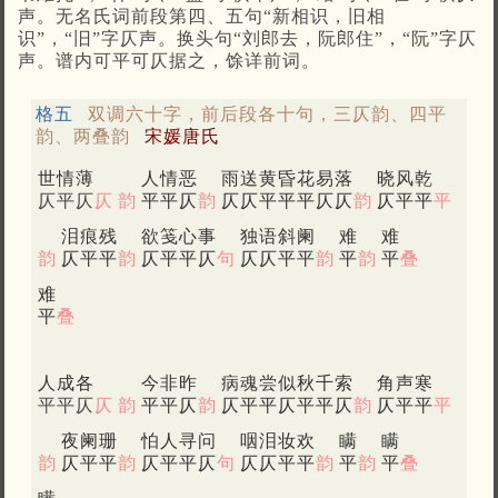
声。无名氏词前段第四、五句“新相识，旧相
识”，“旧”字仄声。换头句“刘郎去，阮郎住”，“阮”字仄
声。谱内可平可仄据之，馀详前词。
格五
双调六十字，前后段各十句，三仄韵、四平
韵、两叠韵
宋媛唐氏
世情薄
人情恶
雨送黄昏花易落
晓风乾
仄平仄
仄
韵
平平仄
韵
仄仄平平平仄仄
韵
仄平平
平
泪痕残
欲笺心事
独语斜阑
难
难
韵
仄平平
韵
仄平平仄
句
仄仄平平
韵
平
韵
平
叠
难
平
叠
人成各
今非昨
病魂尝似秋千索
角声寒
平平仄
仄
韵
平平仄
韵
仄平平仄平平仄
韵
仄平平
平
夜阑珊
怕人寻问
咽泪妆欢
瞒
瞒
韵
仄平平
韵
仄平平仄
句
仄仄平平
韵
平
韵
平
叠