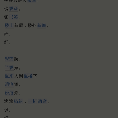
明蝉秀鬋人
如画
。
傍
香奁
。
顿
书签
。
楼上
新眉，楼外
新蟾
。
纤。
纤。
彩鸾
跨。
兰香
嫁。
重来
人到
重楼
下。
泪痕
添。
粉痕
渐。
满院
杨花
，
一桁
疏帘
。
恹。