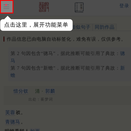
登录
点击这里，展开功能菜单
作品
标注四声
出处、引用
相似句子
同韵作品
作品信息已由电脑自动标签化，难免有误，仅供参考。
第 2 句因包含“骢马”，据此推断可能引用了典故：
骢
马
第 7 句因包含“新蟾”，据此推断可能引用了典故：
新
蟾
惜分钗
清 ·
郭麟
出处：蘅梦词
芙蓉
衩。
青骢马
。