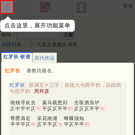
登录
点击这里，展开功能菜单
词牌：
词句：
词牌列表
只显示龙榆生词谱
红罗袄 钦谱
历代作品
红罗袄
唐教坊曲名。
红罗袄
双调五十三字，前段六句两平韵，后段四
句四平韵
周邦彦
画烛寻欢去
羸马载愁归
念取酒东垆
仄中平中仄
句
平仄仄平平
韵
仄仄仄平平
句
尊罍虽近
采花南浦
蜂蝶须知
平平平仄
句
仄平平仄
句
平仄平平
韵