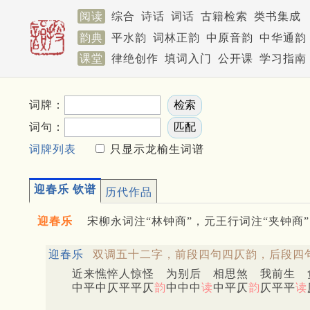
阅读
综合
诗话
词话
古籍检索
类书集成
韵典
平水韵
词林正韵
中原音韵
中华通韵
课堂
律绝创作
填词入门
公开课
学习指南
词牌：
词句：
词牌列表
只显示龙榆生词谱
迎春乐 钦谱
历代作品
迎春乐
宋柳永词注“林钟商”，元王行词注“夹钟商
迎春乐
双调五十二字，前段四句四仄韵，后段四
近来憔悴人惊怪 为别后 相思煞 我前生 
中平中仄平平仄
韵
中中中
读
中平仄
韵
仄平平
读