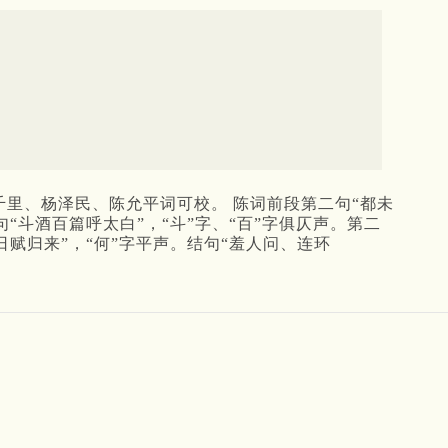
里、杨泽民、陈允平词可校。 陈词前段第二句“都未
句“斗酒百篇呼太白”，“斗”字、“百”字俱仄声。第二
何日赋归来”，“何”字平声。结句“羞人问、连环