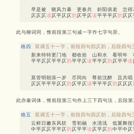
早是被 晓风力暴 更春共 斜阳俱老 怎得
仄仄仄
读
仄平仄仄
韵
仄平仄
读
平平平仄
韵
仄仄
此与柳词同，惟前段第三句减一字作七字句异。
格四
双调五十一字，前段四句四仄韵，后段四句
新来特特更门地 都收拾 山和水 看明年 
平平仄仄平平仄
韵
平平仄
读
平平仄
韵
仄平平
读
莫管明朝添一岁 尽同向 尊前沈醉 且共唱
仄仄平平平仄仄
韵
仄平仄
读
平平平仄
韵
仄仄仄
此亦秦词体，惟前段第三句作上三下四句法，后段第
格五
双调五十一字，前段四句四仄韵，后段四句
云鲜日嫩东风软 雪初融 水清浅 低鬟舞按
中平仄仄平平仄
韵
仄平平
读
仄平仄
韵
中平中仄