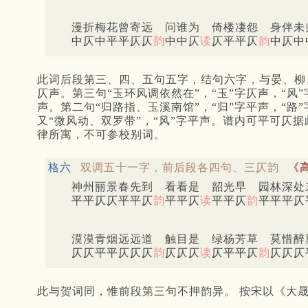
漫折梅花曾寄远 问谁为 倚楼凄怨 身伴未
中仄中平平仄仄
韵
中中仄
读
仄平平仄
韵
中仄中
此词后段第三、四、五句五字，结句六字，与晏、柳、
仄声。第三句“玉环风调依然在”，“玉”字仄声，“风”
声。第二句“归路指、玉溪南馆”，“归”字平声，“路”
又“微风动、双罗带”，“风”字平声。谱内可平可仄
律所寓，不可参校别词。
格六
双调五十一字，前后段各四句、三仄韵
《
神州丽景春先到 看看是 韶光早 园林深处
平平仄仄平平仄
韵
平平仄
读
平平仄
韵
平平平仄
漠漠青烟远远道 触目是 绿杨芳草 莫惜醉
仄仄平平仄仄仄
韵
仄仄仄
读
仄平平仄
韵
仄仄仄
此与贺词同，惟前段第三句不押韵异。 按宋以《大