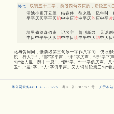
格七
双调五十二字，前段四句四仄韵，后段五句
清池小圃开云屋 结春伴 往来熟 忆年时 
平平仄仄平平仄
韵
中中仄
读
中平仄
韵
仄中平
读
墙里修篁森似束 记名字 曾刊新绿 见说别
中仄中平平仄仄
韵
中中仄
读
中平中仄
韵
中仄仄
此与贺词同，惟前段第三句添一字作八字句，仍照柳
识、行人手”，“都”字平声，“未”字仄声，“行”字平
句“傲人世、醉中一息”，“醉”字、“一”字俱仄声。又
玉”，“羞”字、“人”字俱平声。又方词前段第三句“
粤公网安备44010402003275
粤ICP备17077571号
关于本站