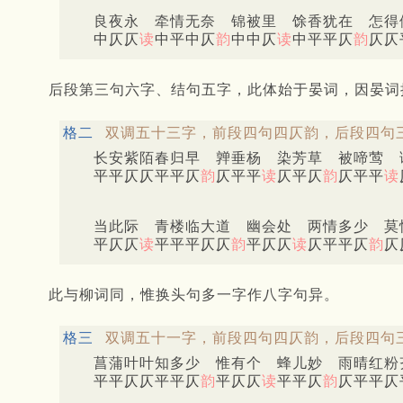
良夜永 牵情无奈 锦被里 馀香犹在 怎得
中仄仄
读
中平中仄
韵
中中仄
读
中平平仄
韵
仄仄
后段第三句六字、结句五字，此体始于晏词，因晏词
格二
双调五十三字，前段四句四仄韵，后段四句
长安紫陌春归早 亸垂杨 染芳草 被啼莺 
平平仄仄平平仄
韵
仄平平
读
仄平仄
韵
仄平平
读
当此际 青楼临大道 幽会处 两情多少 莫
平仄仄
读
平平平仄仄
韵
平仄仄
读
仄平平仄
韵
仄
此与柳词同，惟换头句多一字作八字句异。
格三
双调五十一字，前段四句四仄韵，后段四句
菖蒲叶叶知多少 惟有个 蜂儿妙 雨晴红粉
平平仄仄平平仄
韵
平仄仄
读
平平仄
韵
仄平平仄