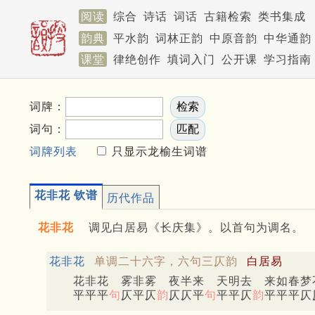
阅读
综合
诗话
词话
古籍检索
类书集成
韵典
平水韵
词林正韵
中原音韵
中华通韵
课堂
律绝创作
填词入门
公开课
学习指南
词牌：
词句：
词牌列表
只显示龙榆生词谱
花非花 钦谱
历代作品
花非花
调见白居易《长庆集》。以首句为调名。
花非花
单调二十六字，六句三仄韵
白居易
花非花 雾非雾 夜半来 天明去 来如春梦
平平平
句
仄平仄
韵
仄仄平
句
平平仄
韵
平平平仄