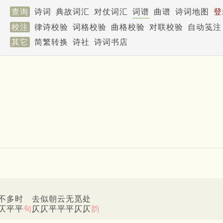
查询
诗词
典故词汇
对仗词汇
词谱
曲谱
诗词地图
登
校注
律诗校验
词格校验
曲格校验
对联校验
自动笺注
其它
简繁转换
诗社
诗词书店
不多时 去似朝云无觅处
仄平平
句
仄仄平平平仄仄
韵