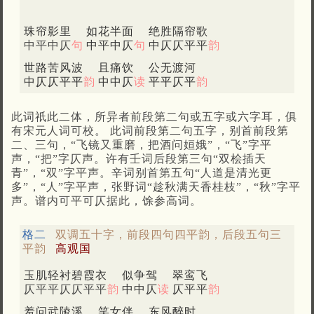
珠帘影里
如花半面
绝胜隔帘歌
中平中仄
句
中平中仄
句
中仄仄平平
韵
世路苦风波
且痛饮
公无渡河
中仄仄平平
韵
中中仄
读
平平仄平
韵
此词祇此二体，所异者前段第二句或五字或六字耳，俱
有宋元人词可校。 此词前段第二句五字，别首前段第
二、三句，“飞镜又重磨，把酒问姮娥”，“飞”字平
声，“把”字仄声。许有壬词后段第三句“双桧插天
青”，“双”字平声。辛词别首第五句“人道是清光更
多”，“人”字平声，张野词“趁秋满天香桂枝”，“秋”字平
声。谱内可平可仄据此，馀参高词。
格二
双调五十字，前段四句四平韵，后段五句三
平韵
高观国
玉肌轻衬碧霞衣
似争驾
翠鸾飞
仄平平仄仄平平
韵
中中仄
读
仄平平
韵
羞问武陵溪
笑女伴
东风醉时