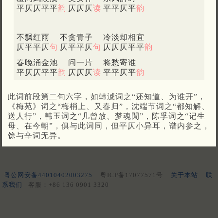
平仄仄平平
韵
仄仄仄
读
平平仄平
韵
不飘红雨
不贪青子
冷淡却相宜
仄平平仄
句
仄平平仄
句
仄仄仄平平
韵
春晚涌金池
问一片
将愁寄谁
平仄仄平平
韵
仄仄仄
读
平平仄平
韵
此词前段第二句六字，如韩淲词之“还知道、为谁开”，
《梅苑》词之“梅梢上、又春归”，沈端节词之“都知解、
送人行”，韩玉词之“几曾放、梦魂閒”，陈孚词之“记生
母、在今朝”，俱与此词同，但平仄小异耳，谱内参之，
馀与辛词无异。
粤公网安备44010402003275
粤ICP备17077571号
关于本站
联
系我们
客服：+86 136 0901 3320