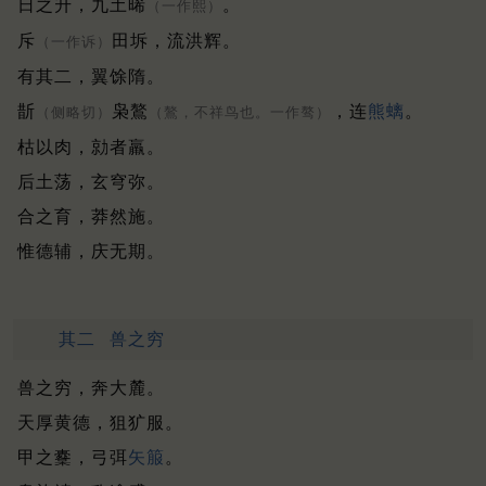
日之升，九土晞
。
（一作熙）
斥
田坼，流洪辉。
（一作诉）
有其二，翼馀隋。
斮
枭鷔
，连
熊螭
。
（侧略切）
（鷔，不祥鸟也。一作骜）
枯以肉，勍者羸。
后土荡，玄穹弥。
合之育，莽然施。
惟德辅，庆无期。
其二
兽之穷
兽之穷，奔大麓。
天厚黄德，狙犷服。
甲之櫜，弓弭
矢箙
。