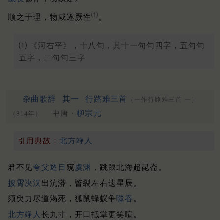
⑴
顺之于理，物咸遂厥性
。
⑴ 《河右平》，十八句，其十一句句四字，五句句
五字，二句句三字
杂曲歌辞
其一
行路难三首
（一作行路难三首 一）
中唐 ·
柳宗元
（814年）
引用典故：
北方竫人
君不见
夸父逐日
窥
虞渊
，跳踉北海超昆崙。
披霄决汉
出沆漭，瞥裂左右遗星辰。
须臾力尽道渴死，狐鼠蜂蚁争
噬吞
。
北方
竫人
长九寸，开口抵掌更笑喧。