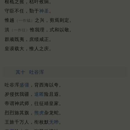
根柢之摇，枯叶攸病。
守臣不任，勚于
神圣
。
惟越
之兴，剪焉则定。
（一作钺）
洪
惟我理，式和以敬。
（一作往）
群顽既夷，庶绩咸正。
皇谟载大，惟人之庆。
其十
吐谷浑
吐谷浑
盛彊
，背西海以夸。
岁侵扰我疆，
退匿
险且遐。
帝谓神武师，往征靖皇家。
烈烈旆其旗，
熊虎
杂龙蛇。
王旅千万人，衔枚默
无哗
。