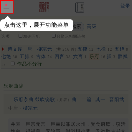
登录
点击这里，展开功能菜单
高级
关键词
选项
精确匹配
只顯示相關詩句
诗文库
唐
柳宗元
五律
七律
五绝
(共 216 首)
12
12
9
七绝
五排
古体
四言
六言
乐府
骚
辞赋
30
9
74
38
1
16
3
作品不分行
12
乐府曲辞
乐府杂曲 鼓吹铙歌
曲十二篇
其一
晋阳武
（并表）
中唐 ·
柳宗元
并表：臣宗元言：臣幸以罪居永州，受食府廪，窃活
性命，得视息，无治事，时恐惧小閒，又盗取古书文