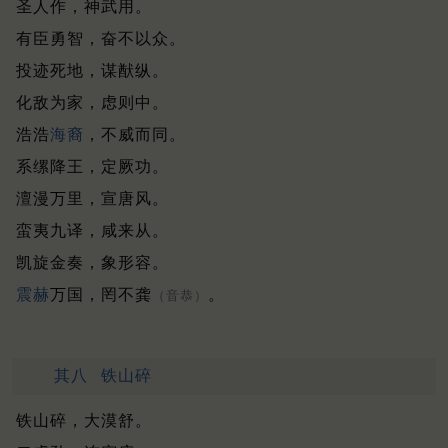
圣人作，神武用。
有臣勇智，奋不以众。
投迹死地，谋猷纵。
化敌为家，虑则中。
浩浩
海裔
，不威而同。
系缧降王，定厥功。
澶漫万里，宣唐风。
蛮夷九译，咸来从。
凯旋金奏，象形容。
震赫
万国，罔不龚
。
（音恭）
其八
铁山碎
铁山碎，大漠舒。