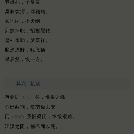
老雄死，子复良。
巢岐饮渭，肆翱翔。
顿
地纮
，提天纲。
列缺掉帜，招摇耀铓。
鬼神来助，梦嘉祥。
脑涂原野，魄飞扬。
星辰复，恢一方。
其六
苞蘖
苞蘖𪒶
矣，惟根之蟠。
（音队）
弥巴蔽荆，负南极以安。
冃
我旧梁氏，缉绥艰难。
（音冒）
江汉之阻，都邑固以完。