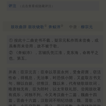
评注
（点击查看或隐藏评注）
①
②
鼓吹曲辞 鼓吹铙歌
奔鲸沛
中唐 ·
柳宗元
① 按此十二曲史书不载，疑宗元私作而未尝奏，或
虽奏而未尝用，故不被于歌。
② 《奔鲸沛》，言辅氏凭江淮，竟东海，命将平之
也。第五。
并表：臣宗元言：臣幸以罪居永州，受食府廪，窃活
性命，得视息，无治事，时恐惧小閒，又盗取古书文
句，聊以自娱。伏惟汉、魏以来，代有铙歌鼓吹词，
唯唐独无有。臣为郎时，以太常联礼部。尝闻鼓吹署
有戎乐，词独不列。今又考汉曲十二篇，魏曲十四
篇，晋曲十六篇，汉歌词不明纪功德，魏、晋歌，功