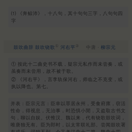
⑴ 《奔鲸沛》，十八句，其十句句三字，八句句四
字
①
②
鼓吹曲辞 鼓吹铙歌
河右平
中唐 ·
柳宗元
① 按此十二曲史书不载，疑宗元私作而未尝奏，或
虽奏而未尝用，故不被于歌。
② 《河右平》，言李轨保河右，师临之不克变，或
执以降也。第七。
并表：臣宗元言：臣幸以罪居永州，受食府廪，窃活
性命，得视息，无治事，时恐惧小閒，又盗取古书文
句，聊以自娱。伏惟汉、魏以来，代有铙歌鼓吹词，
唯唐独无有。臣为郎时，以太常联礼部。尝闻鼓吹署
有戎乐，词独不列。今又考汉曲十二篇，魏曲十四