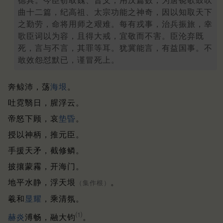
德具。今臣窃取魏、晋义，用汉篇数，为唐铙歌鼓吹
曲十二篇，纪高祖、太宗功能之神奇，因以知取天下
之勤劳，命将用师之艰难。每有戎事，治兵振旅，幸
歌臣词以为容，且得大戒，宜敬而不害。臣沦弃既
死，言与不言，其罪等耳。犹冀能言，有益国事。不
敢效怨怼默已，谨冒死上。
奔鲸沛，荡
海垠
。
吐霓翳日，腥浮云。
帝怒下顾，哀
垫昏
。
授以神柄，推元臣。
手援天矛，截修鳞。
披攘蒙霿，开海门。
地平水静，浮天垠
。
（集作根）
羲和
显耀
，乘清氛。
⑴
赫炎
溥畅，融大钧
。