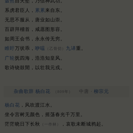
轰然
自天坠，乃信神武功。
系虏君臣人，
累累
来自东。
无思不服从，唐业如山崇。
百辟拜稽首，咸愿图形容。
如周王会书，永永传无穷。
睢盱
万状乖，
咿嗢
九译
重。
（乙骨切）
广轮
抚四海，浩浩知皇风。
歌诗铙鼓閒，以壮我元戎。
杂曲歌辞 杨白花
中唐 ·
柳宗元
（809年）
杨白花
，风吹渡江水。
坐令宫树无颜色，摇荡春光千万里。
茫茫晓日下长秋
，哀歌未断城鸦起。
（一作林）