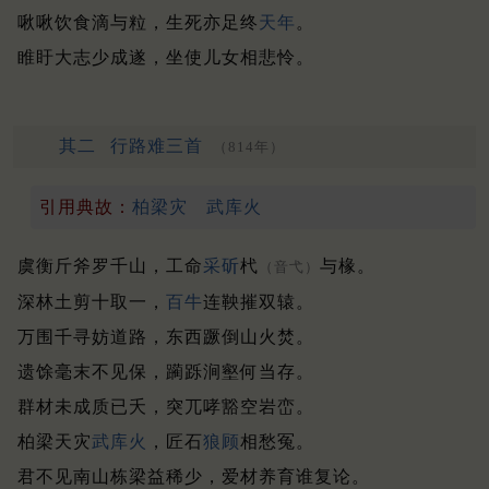
啾啾饮食滴与粒，生死亦足终
天年
。
睢盱大志少成遂，坐使儿女相悲怜。
其二
行路难三首
（814年）
引用典故：
柏梁灾
武库火
虞衡斤斧罗千山，工命
采斫
杙
与椽。
（音弋）
深林土剪十取一，
百牛
连鞅摧双辕。
万围千寻妨道路，东西蹶倒山火焚。
遗馀毫末不见保，躏跞涧壑何当存。
群材未成质已夭，突兀哮豁空岩峦。
柏梁天灾
武库火
，匠石
狼顾
相愁冤。
君不见南山栋梁益稀少，爱材养育谁复论。