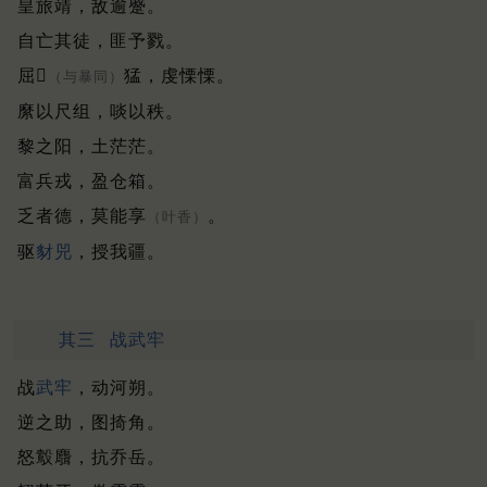
皇旅靖，敌逾蹙。
自亡其徒，匪予戮。
屈𧸾
猛，虔慄慄。
（与暴同）
縻以尺组，啖以秩。
黎之阳，土茫茫。
富兵戎，盈仓箱。
乏者德，莫能享
。
（叶香）
驱
豺兕
，授我疆。
其三
战武牢
战
武牢
，动河朔。
逆之助，图掎角。
怒鷇麛，抗乔岳。