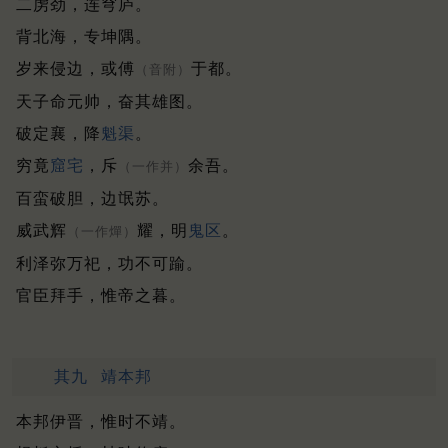
二虏劲，连穹庐。
背北海，专坤隅。
岁来侵边，或傅
于都。
（音附）
天子命元帅，奋其雄图。
破定襄，降
魁渠
。
穷竟
窟宅
，斥
余吾。
（一作并）
百蛮破胆，边氓苏。
威武辉
耀，明
鬼区
。
（一作燀）
利泽弥万祀，功不可踰。
官臣拜手，惟帝之暮。
其九
靖本邦
本邦伊晋，惟时不靖。