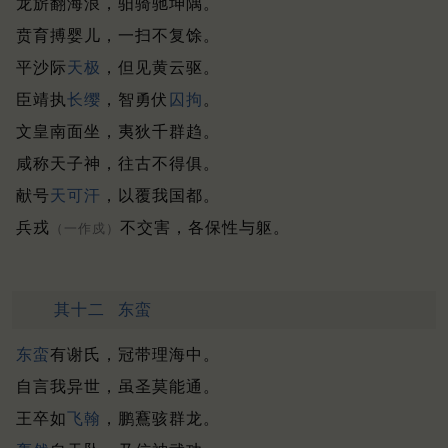
龙旂翻海浪，驲骑驰坤隅。
贲育搏婴儿，一扫不复馀。
平沙际
天极
，但见黄云驱。
臣靖执
长缨
，智勇伏
囚拘
。
文皇南面坐，夷狄千群趋。
咸称天子神，往古不得俱。
献号
天可汗
，以覆我国都。
兵戎
不交害，各保性与躯。
（一作戍）
其十二
东蛮
东蛮
有谢氏，冠带理海中。
自言我异世，虽圣莫能通。
王卒如
飞翰
，鹏鶱骇群龙。