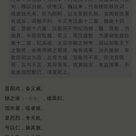
句，聊以自娱。伏惟汉、魏以来，代有铙歌鼓吹词，
唯唐独无有。臣为郎时，以太常联礼部。尝闻鼓吹署
有戎乐，词独不列。今又考汉曲十二篇，魏曲十四
篇，晋曲十六篇，汉歌词不明纪功德，魏、晋歌，功
德具。今臣窃取魏、晋义，用汉篇数，为唐铙歌鼓吹
曲十二篇，纪高祖、太宗功能之神奇，因以知取天下
之勤劳，命将用师之艰难。每有戎事，治兵振旅，幸
歌臣词以为容，且得大戒，宜敬而不害。臣沦弃既
死，言与不言，其罪等耳。犹冀能言，有益国事。不
敢效怨怼默已，谨冒死上。
晋阳武，奋义威。
炀之渝
，德焉归。
（一作沦）
氓毕屠，绥者谁。
皇烈烈，专天机。
号以仁，扬其旗。