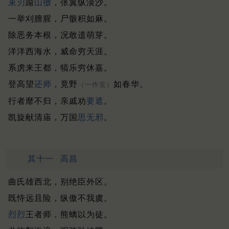
束刃
踰
山徼
，张翼纵漠沙。
一举刈膻腥，尸骸积如麻。
除恶务本根，况敢遗萌芽。
洋洋西海水，威命穷天涯。
系虏来王都，犒乐穷休嘉。
登高望
还师
，竟野
如春华。
（一作竞）
行者靡不归，亲戚劝
要遮
。
凯旋献清庙，万国
思无邪
。
其十一
高昌
曲氏雄西北，别绝臣外区。
既恃远且险，纵傲不我虞。
烈烈
王者师，熊螭以为徒。