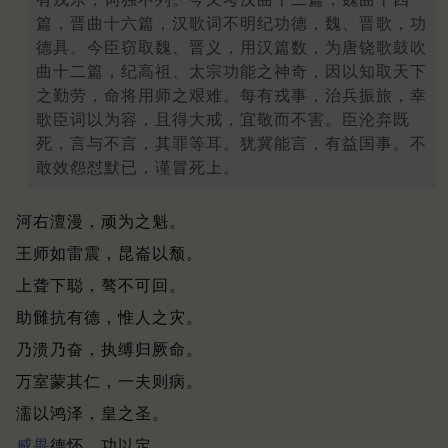
篇，晋曲十六篇，汉歌词不明纪功德，魏、晋歌，功
德具。今臣窃取魏、晋义，用汉篇数，为唐铙歌鼓吹
曲十二篇，纪高祖、太宗功能之神奇，因以知取天下
之勤劳，命将用师之艰难。每有戎事，治兵振旅，幸
歌臣词以为容，且得大戒，宜敬而不害。臣沦弃既
死，言与不言，其罪等耳。犹冀能言，有益国事。不
敢效怨怼默已，谨冒死上。
河右澶漫，顽为之魁。
王师如雷震，昆崙以颓。
上聋下聪，骜不可回。
助雠抗有德，惟人之灾。
乃溃乃奋，执缚归厥命。
万室蒙其仁，一夫则病。
濡以鸿泽，皇之圣。
威畏
德怀，功以定。