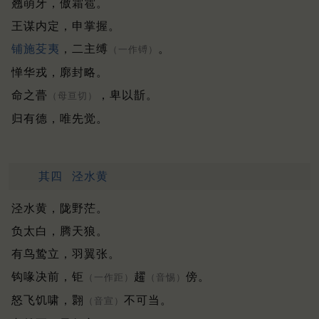
翘萌牙，傲霜雹。
王谋内定，申掌握。
铺施
芟夷
，二主缚
。
（一作镈）
惮华戎，廓封略。
命之瞢
，卑以斮。
（母亘切）
归有德，唯先觉。
其四
泾水黄
泾水黄，陇野茫。
负太白，腾天狼。
有鸟鸷立，羽翼张。
钩喙决前，钜
趯
傍。
（一作距）
（音惕）
怒飞饥啸，翾
不可当。
（音宣）