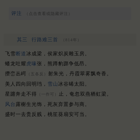
评注
（点击查看或隐藏评注）
其三
行路难三首
（814年）
飞雪
断道
冰成梁，侯家炽炭雕玉房。
蟠龙吐耀
虎喙
张，熊蹲豹踯争低昂。
攒峦丛崿
射朱光，丹霞翠雾飘奇香。
（五各反）
美人四向回明珰，
雪山
冰谷晞太阳。
星躔奔走不得
止，奄忽双燕栖虹梁。
（一作可）
风台
露榭生光饰，死灰弃置参与商。
盛时一去贵反贱，桃笙葵扇安可当。