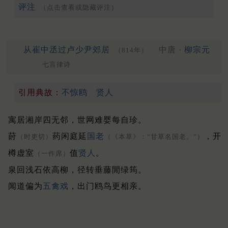
评注
（点击查看或隐藏评注）
从崔中丞过卢少尹郊居
中唐 ·
柳宗元
（814年）
七言律诗
引用典故：
不惊鸥
贤人
寓居湘岸四无邻，世网难婴每自珍。
莳
药闲庭延
国老
，开
（时吏切）
（《本草》：“甘草名国老。”）
樽虚室
值
贤人
。
（一作席）
泉回浅石依高柳，径转垂藤閒绿筠。
闻道偏为
五禽戏
，出门鸥鸟更相亲。