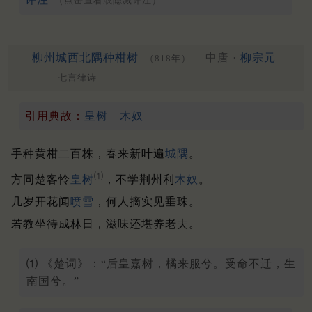
（点击查看或隐藏评注）
柳州城西北隅种柑树
中唐 ·
柳宗元
（818年）
七言律诗
引用典故：
皇树
木奴
手种黄柑二百株，春来新叶遍
城隅
。
⑴
方同楚客怜
皇树
，不学荆州利
木奴
。
几岁开花闻
喷雪
，何人摘实见垂珠。
若教坐待成林日，滋味还堪养老夫。
⑴ 《楚词》：“后皇嘉树，橘来服兮。受命不迁，生
南国兮。”