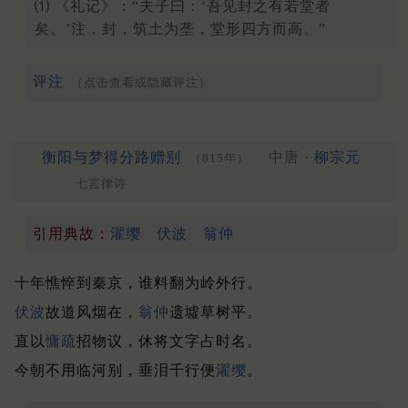
⑴ 《礼记》：“夫子曰：‘吾见封之有若堂者
矣。’注，封，筑土为垄，堂形四方而高。”
评注
（点击查看或隐藏评注）
衡阳与梦得分路赠别
中唐 ·
柳宗元
（815年）
七言律诗
引用典故：
濯缨
伏波
翁仲
十年憔悴到秦京，谁料翻为岭外行。
伏波
故道风烟在，
翁仲
遗墟草树平。
直以
慵疏
招物议，休将文字占时名。
今朝不用临河别，垂泪千行便
濯缨
。