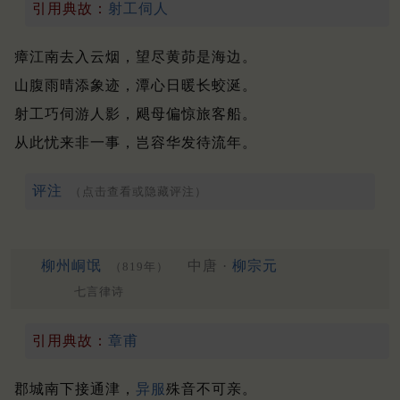
引用典故：
射工伺人
瘴江南去入云烟，望尽黄茆是海边。
山腹雨晴添象迹，潭心日暖长蛟涎。
射工巧伺游人影，飓母偏惊旅客船。
从此忧来非一事，岂容华发待流年。
评注
（点击查看或隐藏评注）
柳州峒氓
中唐 ·
柳宗元
（819年）
七言律诗
引用典故：
章甫
郡城南下接通津，
异服
殊音不可亲。