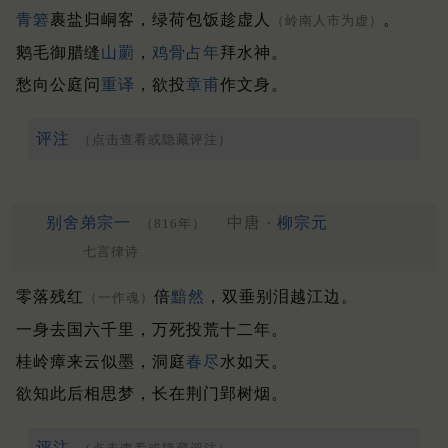
青箬
裹盐归峒客，绿荷包饭趁虚人
。
（岭南人市为虚）
鹅毛御腊缝
山罽
，
鸡骨
占年
拜水神。
愁向公庭问
重译
，欲投
章甫
作文身。
评注
（点击查看或隐藏评注）
别舍弟宗一
中唐 ·
柳宗元
（816年）
七言律诗
零落残红
倍
黯然
，双垂别泪越江边。
（一作魂）
一身去国六千里，万死投荒十二年。
桂岭瘴来云似墨，洞庭
春尽
水如天。
欲知此后相思梦，长在荆门郢树烟。
评注