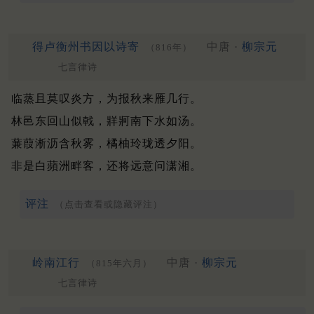
得卢衡州书因以诗寄
中唐 ·
柳宗元
（816年）
七言律诗
临蒸且莫叹炎方，为报秋来雁几行。
林邑东回山似戟，牂牁南下水如汤。
蒹葭淅沥含秋雾，橘柚玲珑透夕阳。
非是白蘋洲畔客，还将远意问潇湘。
评注
（点击查看或隐藏评注）
岭南江行
中唐 ·
柳宗元
（815年六月）
七言律诗