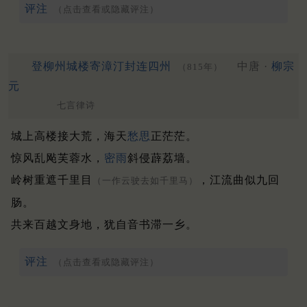
评注
（点击查看或隐藏评注）
登柳州城楼寄漳汀封连四州
中唐 ·
柳宗
（815年）
元
七言律诗
城上高楼接大荒，海天
愁思
正茫茫。
惊风乱飐芙蓉水，
密雨
斜侵薜荔墙。
岭树重遮千里目
，江流曲似九回
（一作云驶去如千里马）
肠。
共来百越文身地，犹自音书滞一乡。
评注
（点击查看或隐藏评注）