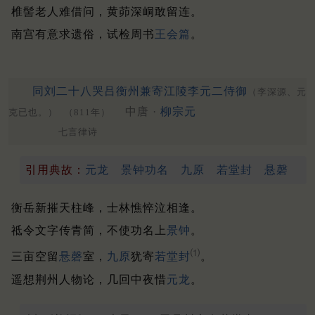
椎髻老人难借问，黄茆深峒敢留连。
南宫有意求遗俗，试检周书
王会篇
。
同刘二十八哭吕衡州兼寄江陵李元二侍御
（李深源、元
中唐 ·
柳宗元
克已也。）
（811年）
七言律诗
引用典故：
元龙
景钟功名
九原
若堂封
悬磬
衡岳新摧天柱峰，士林憔悴泣相逢。
祗令文字传青简，不使功名上
景钟
。
⑴
三亩空留
悬磬
室，
九原
犹寄
若
堂封
。
遥想荆州人物论，几回中夜惜
元龙
。