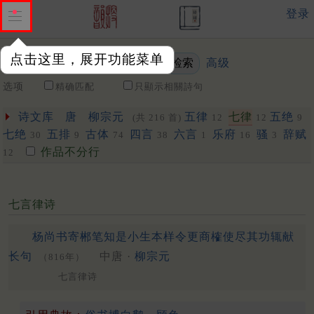
登录
点击这里，展开功能菜单
高级
关键词
选项
精确匹配
只顯示相關詩句
诗文库
唐
柳宗元
五律
七律
五绝
(共 216 首)
12
12
9
七绝
五排
古体
四言
六言
乐府
骚
辞赋
30
9
74
38
1
16
3
作品不分行
12
七言律诗
杨尚书寄郴笔知是小生本样令更商榷使尽其功辄献
长句
中唐 ·
柳宗元
（816年）
七言律诗