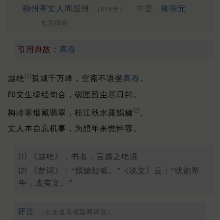
柳州寄丈人周韶州
中唐 ·
柳宗元
（816年）
七言律诗
引用典故：
高舂
⑴
越绝
孤城千万峰，空斋不语坐
高舂
。
印文生绿经旬合，砚匣留尘尽日封。
⑵
梅岭寒烟藏翡翠，桂江秋水露鰅鳙
。
丈人本自忘机事，为想年来憔悴容。
⑴ 《越绝》，书名，言越之绝境
⑵ 《楚词》：“鰅鳙短狐。”《说文》云：“状如犁
牛，皮有文。”
评注
（点击查看或隐藏评注）