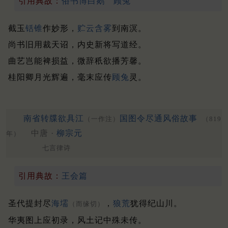
引用典故：
俗书博白鹅
顾兔
截玉
铦锥
作妙形，
贮云含雾
到南溟。
尚书旧用裁天诏，内史新将写道经。
曲艺岂能裨损益，微辞秖欲播芳馨。
桂阳卿月光辉遍，毫末应传
顾兔
灵。
南省转牒欲具江
国图令尽通风俗故事
（一作注）
（819
中唐 ·
柳宗元
年）
七言律诗
引用典故：
王会篇
圣代提封尽
海壖
，
狼荒
犹得纪山川。
（而缘切）
华夷图上应初录，风土记中殊未传。