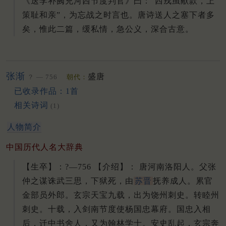
《送李补阙充河西节度判官》曰：“西戎虽献款，上
策耻和亲”，为忘战之时言也。唐诗送人之塞下者多
矣，惟此二篇，缓私情，急公义，深合古意。
张渐
盛唐
？ — 756
朝代：
已收录作品：1首
相关诗词
(1)
人物简介
中国历代人名大辞典
【生卒】：?—756 【介绍】： 唐河南洛阳人。
父张
仲之谋诛武三思，下狱死，由
苏晋
抚养成人。
累官
金部员外郎。
玄宗天宝九载，出为饶州刺史。
转睦州
刺史。
十载，入剑南节度使杨国忠幕府。
国忠入相
后，迁中书舍人，又为翰林学士。
安史乱起，玄宗奔