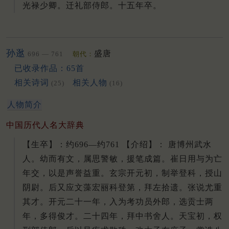
光禄少卿。迁礼部侍郎。十五年卒。
孙逖
盛唐
696 — 761
朝代：
已收录作品：65首
相关诗词
相关人物
(25)
(16)
人物简介
中国历代人名大辞典
【生卒】：约696—约761 【介绍】： 唐博州武水
人。幼而有文，属思警敏，援笔成篇。崔日用与为亡
年交，以是声誉益重。玄宗开元初，制举登科，授山
阴尉。后又应文藻宏丽科登第，拜左拾遗。张说尤重
其才。开元二十一年，入为考功员外郎，选贡士两
年，多得俊才。二十四年，拜中书舍人。天宝初，权