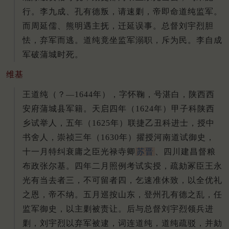
行。李九成、孔有德叛，请速剿，帝即命道纯监军。
而周延儒、熊明遇主抚，迁延误事。总督刘宇烈胆
怯，弃军而逃。道纯竟坐监军溺职，斥为民。李自成
军破蒲城时死。
维基
王道纯（？
—1644年），字怀鞠，号湛白，陕西西
安府蒲城县军籍。
天启四年（1624年）甲子科陕西
乡试举人，五年（1625年）联捷乙丑科进士，授中
书舍人，崇祯三年（1630年）擢授河南道试御史，
十一月特纠衰庸之臣光禄寺卿
苏晋
、四川建昌督粮
布政张尔基。
四年二月照例考试实授，疏劾冢臣王永
光有当去者三，不可留者四，乞速准休致，以全优礼
之恩，帝不纳。
五月巡按山东，登州孔有德之乱，任
监军御史，以主剿被责让。
后与总督刘宇烈领兵进
剿，刘宇烈以弃军被逮，词连道纯，道纯疏驳，并劾