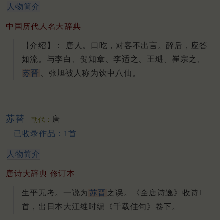
人物简介
中国历代人名大辞典
【介绍】： 唐人。
口吃，对客不出言。
醉后，应答
如流。
与李白、贺知章、李适之、王琎、崔宗之、
苏晋
、张旭被人称为饮中八仙。
苏替
唐
朝代：
已收录作品：1首
人物简介
唐诗大辞典 修订本
生平无考。
一说为
苏晋
之误。
《全唐诗逸》收诗1
首，出日本大江维时编《千载佳句》卷下。