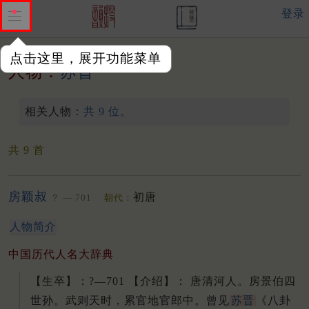
登录
点击这里，展开功能菜单
人物：
苏晋
相关人物：
共 9 位
。
共 9 首
房颖叔
初唐
？ — 701
朝代：
人物简介
中国历代人名大辞典
【生卒】：?—701 【介绍】： 唐清河人。
房景伯四
世孙。
武则天时，累官地官郎中。
曾见
苏晋
《八卦