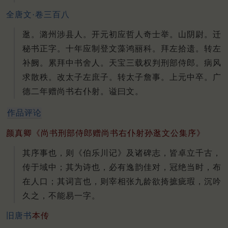
全唐文·卷三百八
逖。潞州涉县人。开元初应哲人奇士举。山阴尉。迁
秘书正字。十年应制登文藻鸿丽科。拜左拾遗。转左
补阙。累拜中书舍人。天宝三载权判刑部侍郎。病风
求散秩。改太子左庶子。转太子詹事。上元中卒。广
德二年赠尚书右仆射。谥曰文。
作品评论
颜真卿《尚书刑部侍郎赠尚书右仆射孙逖文公集序》
其序事也，则《伯乐川记》及诸碑志，皆卓立千古，
传于域中；其为诗也，必有逸韵佳对，冠绝当时，布
在人口；其词言也，则宰相张九龄欲掎摭疵瑕，沉吟
久之，不能易一字。
旧唐书
本传