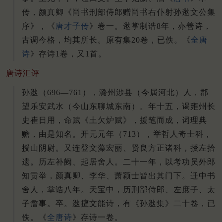
传，颜真卿《尚书刑部侍郎赠尚书右仆射孙逖文公集
序》，《
唐才子传
》卷一。逖掌制诰8年，亦善诗，
古调今格，均其所长。原有集20卷，已佚。《
全唐
诗
》存诗1卷，又1首。
唐诗汇评
孙逖（696—761），潞州涉县（今属河北）人，郡
望乐安武水（今山东聊城东南）。年十五，谒雍州长
史崔日用，命赋《土欠炉赋》，援笔而成，词理典
赡，由是知名。开元元年（713），举哲人奇士科，
授山阴尉。又连登文藻宏丽、贤良方正诸科，授左拾
遗。历左补阙、起居舍人。二十一年，以考功员外郎
知贡举，颜真卿、李华、萧颖士皆出其门下。迁中书
舍人，掌诰八年。天宝中，历刑部侍郎、左庶子、太
子詹事。卒。逖擅文能诗，有《孙逖集》二十卷，已
佚。《
全唐诗
》存诗一卷。