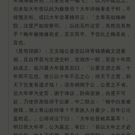
年湖海孤舟别，万里云霄一锡飞」，以为不能忘之。
但未知大年曾以此为极致否？
大年诗翰著名于时，不
得预京衔。
或曰大年尝署桃符云：「文章高似翰林
院，法度严如按察司。
」以此见忤达官，其然岂其然
乎？
晚年被徵修前史，至京而卒。
予尝比之梅圣俞，
宜也。
《悬笥琐探》：王文端公直尝以诗寄钱塘戴文进索
画，且自序昔与文进交时，尝戏作一联，至是十年而
始成之。
临川聂大年题其后曰：「公爱文进之画，十
年而不忘也。
使公以十年不忘之心，待天下之贤，则
天下岂复有遗才哉！
」语亦稍闻于公，公置之不省。
后大年举为史官，困于谗议，卧病逆旅，自度不可
起，乃使所亲投诗于公家，中二联云：「镜中白发难
饶我，湖上青山欲待谁？
千里故人分橐少，百年公论
盖棺迟。
」公得诗泣下曰：「大年欲吾铭其墓耳！
」
明日而大年卒，公为墓志，有曰：「吾以大年之才必