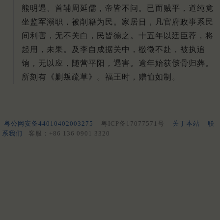
熊明遇、首辅周延儒，帝皆不问。
已而贼平，道纯竟
坐监军溺职，被削籍为民。
家居日，凡官府政事系民
间利害，无不关白，民皆德之。
十五年以廷臣荐，将
起用，未果。
及李自成据关中，檄徵不赴，被执追
饷，无以应，随营平阳，遇害。
逾年始获骸骨归葬。
所刻有《剿叛疏草》。
福王时，赠恤如制。
粤公网安备44010402003275
粤ICP备17077571号
关于本站
联
系我们
客服：+86 136 0901 3320