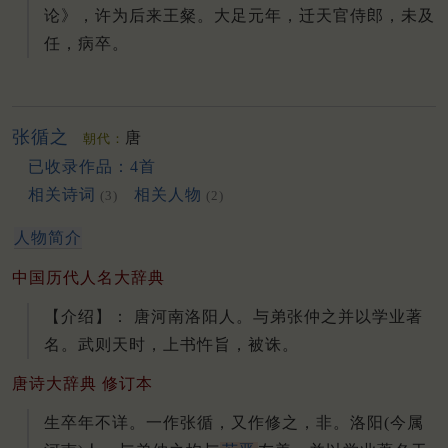
论》，许为后来王粲。
大足元年，迁天官侍郎，未及
任，病卒。
张循之
唐
朝代：
已收录作品：4首
相关诗词
相关人物
(3)
(2)
人物简介
中国历代人名大辞典
【介绍】： 唐河南洛阳人。与弟张仲之并以学业著
名。武则天时，上书忤旨，被诛。
唐诗大辞典 修订本
生卒年不详。
一作张循，又作修之，非。
洛阳(今属