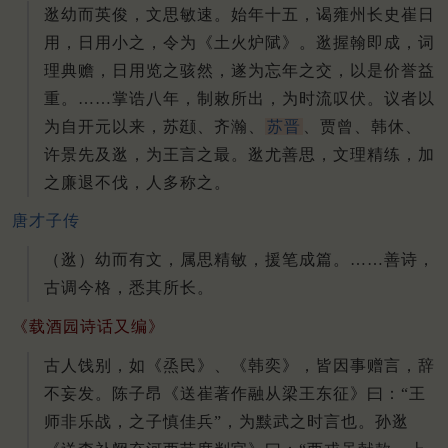
逖幼而英俊，文思敏速。
始年十五，谒雍州长史崔日
用，日用小之，令为《土火炉陚》。
逖握翰即成，词
理典赡，日用览之骇然，遂为忘年之交，以是价誉益
重。
……掌诰八年，制敕所出，为时流叹伏。
议者以
为自开元以来，苏颋、齐瀚、
苏晋
、贾曾、韩休、
许景先及逖，为王言之最。
逖尤善思，文理精练，加
之廉退不伐，人多称之。
唐才子传
（逖）幼而有文，属思精敏，援笔成篇。……善诗，
古调今格，悉其所长。
《载酒园诗话又编》
古人饯别，如《烝民》、《韩奕》，皆因事赠言，辞
不妄发。陈子昂《送崔著作融从梁王东征》曰：“王
师非乐战，之子慎佳兵”，为黩武之时言也。孙逖