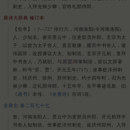
刺史，入拜光禄少卿，官终礼部侍郎。
唐诗大辞典 修订本
【生卒】：?—727 排行六，河南洛阳(今河南洛阳)
人。
少知名。
睿宗景云中，任吏部员外郎。
玄宗为太
子，以曾为太子舍人。
直言敢谏，擢升中书舍人，避
讳固辞，改授谏议大夫、知制诰。
玄宗开元初，复拜
中书舍人，乃就职。
与
苏晋
同掌制诰，皆以文辞著
称，时号“苏、贾”。
开元五年(717)，坐事贬洋州刺
史，转庆州、徐州、郑州刺史。
约十四年时，召为光
禄少卿，迁礼部侍郎。
十五年卒。
生平事迹见新、旧
《
唐书
》本传。
《
全唐诗
》存诗5首。
全唐文·卷二百七十七
曾。河南洛阳人。景云中为吏部员外郎。开元初拜中
书舍人知制诰。坐事贬洋州刺史。徙庆州郑州。入拜