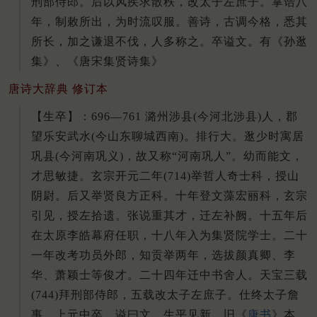
刑部侍郎。后以风疾求散秩，改太子左庶子。掌诰八
年，制敕所出，为时流叹服。善诗，古调今格，悉其
所长，加之谦退不伐，人多称之。卒谥文。有《孙逖
集》、《唐宋集贤诗集》
唐诗大辞典 修订本
【生卒】：696—761 潞州涉县(今河北涉县)人，郡
望乐安武水(今山东聊城西南)。排行大。逖少时寓居
巩县(今河南巩义)，故又称“河南巩人”。幼而能文，
才思敏捷。玄宗开元二年(714)举哲人奇士科，授山
阴尉。后又举贤良方正科。十年登文藻宏丽科，玄宗
引见，授左拾遗。张说重其才，迁左补阙。十五年后
在太原李皓幕府任职，十八年入为集贤院学士。二十
一年改考功员外郎，知贡举两年，选拔颜真卿、李
华、萧颖士等俊才。二十四年迁中书舍人。天宝三载
(744)拜刑部侍郎，五载改太子左庶子。仕终太子詹
事。上元中卒，谥曰文。生平见新、旧《
唐书
》本