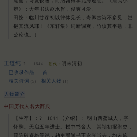
流丽，诗复俊逸，而洒翰得李北海遗意。
《詹氏小
辨》：大年书法赵承旨，俊爽可爱。
田按：临川甘彦初以律体见长，寿卿古诗不多见，岂
挹其流风耶！
《东轩集》词新调爽，竹议其平熟，非
公论也。）
王道纯
明末清初
？ — 1644
朝代：
已收录作品：1首
相关诗词
相关人物
(5)
(1)
人物简介
中国历代人名大辞典
【生卒】：?—1644 【介绍】： 明山西蒲城人，字
怀鞠。天启五年进士。授中书舍人。崇祯初擢御史，
疏陈破资格等说，劾吏部尚书王永光当去，均未施