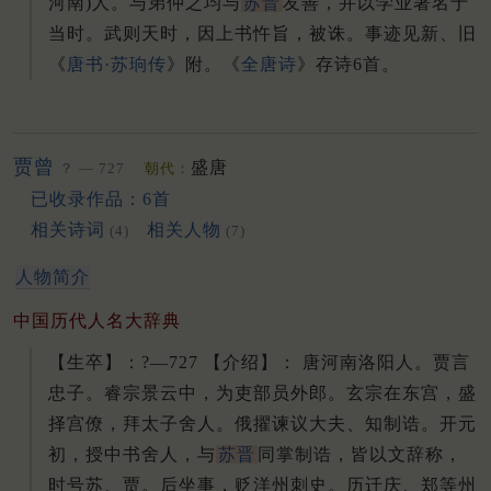
河南)人。
与弟仲之均与
苏晋
友善，并以学业著名于
当时。
武则天时，因上书忤旨，被诛。
事迹见新、旧
《
唐书·苏珦传
》附。
《
全唐诗
》存诗6首。
贾曾
盛唐
？ — 727
朝代：
已收录作品：6首
相关诗词
相关人物
(4)
(7)
人物简介
中国历代人名大辞典
【生卒】：?—727 【介绍】： 唐河南洛阳人。
贾言
忠子。
睿宗景云中，为吏部员外郎。
玄宗在东宫，盛
择宫僚，拜太子舍人。
俄擢谏议大夫、知制诰。
开元
初，授中书舍人，与
苏晋
同掌制诰，皆以文辞称，
时号苏、贾。
后坐事，贬洋州刺史。
历迁庆、郑等州