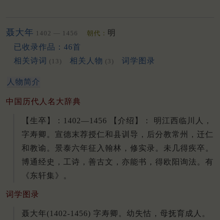
聂大年
明
1402 — 1456
朝代：
已收录作品：46首
相关诗词
相关人物
词学图录
(13)
(3)
人物简介
中国历代人名大辞典
【生卒】：1402—1456 【介绍】： 明江西临川人，
字寿卿。宣德末荐授仁和县训导，后分教常州，迁仁
和教谕。景泰六年征入翰林，修实录。未几得疾卒。
博通经史，工诗，善古文，亦能书，得欧阳询法。有
《东轩集》。
词学图录
聂大年(1402-1456) 字寿卿。幼失怙，母抚育成人。