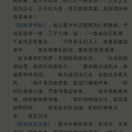
能自振，故久不拟荐，而乃止一校官耶！
」大年之言
固为正论，公不以为意，至泣而铭其墓，真所谓休休
有容者矣！
《
因树屋书影
》：临川聂大年正统间为仁和教谕。
予
得其遗诗一卷，工于七律。
如：「一饭未尝忘钜鹿，
千金何必学屠龙」，「可怜弄玉归天上，谁遣崔徽在
卷中」，「老去维摩长卧病，重来
苏晋
爱逃禅」，
「故乡夜雨灯前梦，京国秋风病后容」，「白马祠前
潮似雪，碧鸡坊外路如天」，「露井晓分浇药水，春
锄香带种花泥」，「铁马渡河冰已合，金笳吹月夜无
风」，「柏子香消春梦觉，梨花门掩雨声寒」，「听
经白昼来山鬼，咒食清斋起钵龙」，「绿水画船春系
缆，绛纱银烛夜登楼」，「荷叶雨鸣湖水冷，稻花香
散野田秋」，「杖龙化去秋池涸，笙鹤归来夜月
寒」，皆足以传。
《
西湖游览志馀
》：聂大年襟怀坦率，有清才。
文章