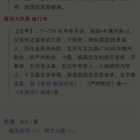
蜀，坐国忠党而被诛。
唐诗大辞典 修订本
【生卒】：?—756 生卒年不详。
洛阳(今属河南)人。
父张仲之谋诛武三思，下狱死，渐由
苏晋
抚养成
人。
历仕金部员外郎，玄宗天宝九载(750)出为饶州
刺史，转严州刺史。
十载，杨国忠任剑南节度使，开
幕府，引张渐入幕。
后迁中书舍人，入翰林院为学
士。
十五载玄宗幸蜀，张渐因国忠党而坐诛。
生平散
见新、旧《
唐书·杨国忠传
》、《严州图经》卷一。
《
全唐诗
》存诗1首。
焦遂
唐
朝代：
相关诗词
相关人物
(57)
(11)