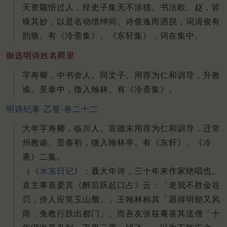
天资颖悟过人，经史子集无不涉猎。书法欧、赵，皆
臻其妙，以是名动缙绅间。诗俊逸而洒脱，词清俊有
韵致。有《冷斋集》、《东轩集》，词在集中。
御选明诗姓名爵里
字寿卿，中书舍人。同文子。用荐为仁和训导，升教
谕。景泰中，徵入翰林。有《冷斋集》。
明诗纪事·乙签·卷二十二
大年字寿卿，临川人。
宣德末用荐为仁和训导，迁常
州教谕。
景泰初，徵入翰林卒。
有《东轩》、《冷
斋》二集。
（《
水东日记
》：聂大年诗，三十年来作家绝唱也。
袁主事衷爱其《醉后跃起口占》云：「老我不胜金谷
罚，傍人应笑玉山颓。
」王翰林称其「愿得明朝又风
雨，免教行跌出都门」。
而吾友张筱庵喜其送僧「十