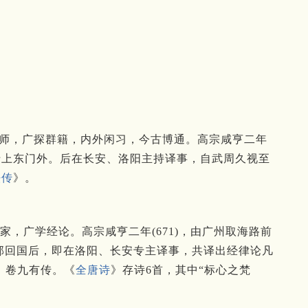
询名师，广探群籍，内外闲习，今古博通。高宗咸亨二年
于上东门外。后在长安、洛阳主持译事，自武周久视至
法传
》。
出家，广学经论。高宗咸亨二年(671)，由广州取海路前
百部回国后，即在洛阳、长安专主译事，共译出经律论凡
》卷九有传。《
全唐诗
》存诗6首，其中“标心之梵