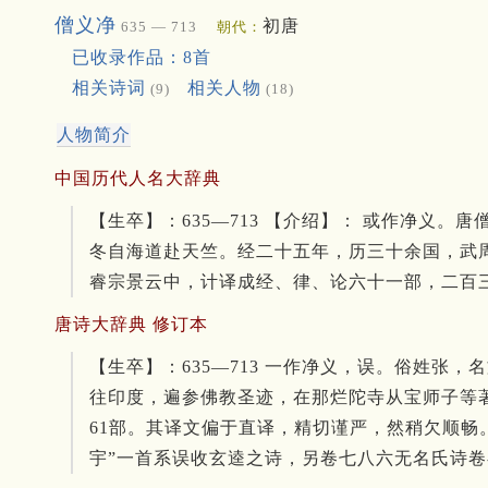
僧义净
初唐
635 — 713
朝代：
已收录作品：8首
相关诗词
相关人物
(9)
(18)
人物简介
中国历代人名大辞典
【生卒】：635—713 【介绍】： 或作净
冬自海道赴天竺。经二十五年，历三十余国，武
睿宗景云中，计译成经、律、论六十一部，二百
唐诗大辞典 修订本
【生卒】：635—713 一作净义，误。俗姓张，
往印度，遍参佛教圣迹，在那烂陀寺从宝师子等著
61部。其译文偏于直译，精切谨严，然稍欠顺畅。
宇”一首系误收玄逵之诗，另卷七八六无名氏诗卷