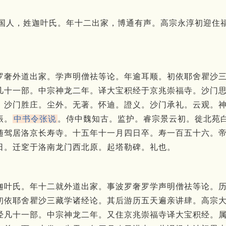
。南天竺国人，姓迦叶氏。年十二出家，博通有声。高宗永淳初迎
罗奢外道出家。
学声明僧祛等论。
年逾耳顺。
初依耶舍瞿沙
凡十一部。
中宗神龙二年。
译大宝积经于京兆崇福寺。
沙门
。
沙门胜庄。
尘外。
无著。
怀迪。
證义。
沙门承礼。
云观。
振。
中书令张说
。
侍中魏知古。
监护。
睿宗景云初。
徙北苑
随驾居洛京长寿寺。
十五年十一月四日卒。
寿一百五十六。
日。
迁窆于洛南龙门西北原。
起塔勒碑。
礼也。
迦叶氏。
年十二就外道出家。
事波罗奢罗学声明僧祛等论。
初依耶舍瞿沙三藏学诸经论。
其后游历五天遍亲讲肆。
高宗
经凡十一部。
中宗神龙二年。
又住京兆崇福寺译大宝积经。