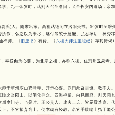
”禅学。九十余岁时，武则天召至洛阳，又至长安内道场，亲
今河南尉氏)人。隋末出家。高祖武德间在洛阳受戒。50岁时至
秀所作，弘忍以为未尽，遂付袈裟于慧能。弘忍卒后，神秀移
大通禅师。《
旧唐书
》有传。《
六祖大师法宝坛经
》存其诗偈
禅师，奉楞伽为心要，为北宗之祖，亦称六祖。住荆州玉泉寺
大师于蕲州东山双峰寺。
开示心要。
叹曰此吾志也。
敢不力
江陵之当阳山。
以阐化导众。
四海禅侣。
向风而靡。
则天闻
建后度门寺。
当是时。
王公贵人。
逮夫士庶。
皆屣履造庭。
天下。
不宜捐弃裔土。
使本朝有轻教。
名宜手牍喻上指于能