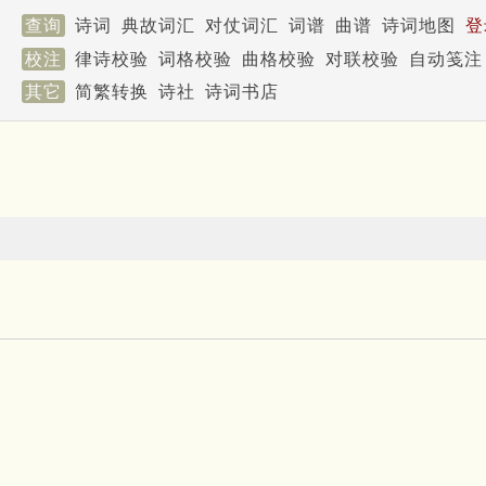
查询
诗词
典故词汇
对仗词汇
词谱
曲谱
诗词地图
登
校注
律诗校验
词格校验
曲格校验
对联校验
自动笺注
其它
简繁转换
诗社
诗词书店