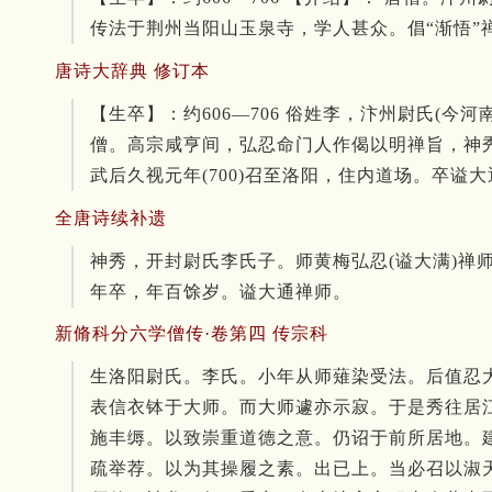
传法于荆州当阳山玉泉寺，学人甚众。倡“渐悟
唐诗大辞典 修订本
【生卒】：约606—706 俗姓李，汴州尉氏(
僧。高宗咸亨间，弘忍命门人作偈以明禅旨，神
武后久视元年(700)召至洛阳，住内道场。卒谥
全唐诗续补遗
神秀，开封尉氏李氏子。师黄梅弘忍(谥大满)
年卒，年百馀岁。谥大通禅师。
新脩科分六学僧传·卷第四 传宗科
生洛阳尉氏。
李氏。
小年从师薙染受法。
后值忍
表信衣钵于大师。
而大师遽亦示寂。
于是秀往居
施丰缛。
以致崇重道德之意。
仍诏于前所居地。
疏举荐。
以为其操履之素。
出已上。
当必召以淑