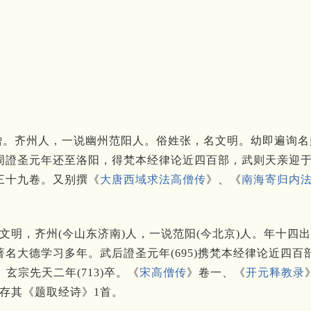
义。唐僧。齐州人，一说幽州范阳人。俗姓张，名文明。幼即遍
周證圣元年还至洛阳，得梵本经律论近四百部，武则天亲迎
三十九卷。又别撰《
大唐西域求法高僧传
》、《
南海寄归内
名文明，齐州(今山东济南)人，一说范阳(今北京)人。年十四
名大德学习多年。武后證圣元年(695)携梵本经律论近四
玄宗先天二年(713)卒。《
宋高僧传
》卷一、《
开元释教录
存其《题取经诗》1首。