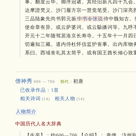
事。
翻度云毕。
御序冠诸。
其经旧新凡四十九会
达摩證梵义。
沙门履方宗一慧觉笔受。
沙门深亮
三品陆象先尚书郭元振
中书令张说
侍中魏知古。
使命章有异。
或云萨婆诃。
或云馺皤诃等。
九呼
开元十二年随驾居洛京长寿寺。
十五年十一月四
切遍知三藏。
遣内侍杜怀信监护丧事。
出内库物
系曰。
西域丧礼其太简乎。
或有国王酋长倾心致
僧神秀
初唐
606 — 706
朝代：
已收录作品：1首
相关诗词
相关人物
(14)
(14)
人物简介
中国历代人名大辞典
【生卒】：约606—706 【介绍】： 唐僧