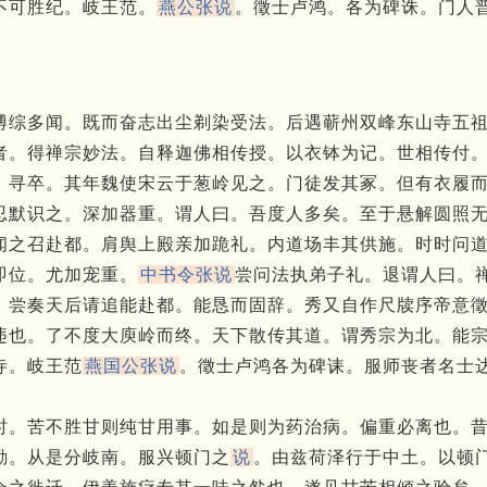
不可胜纪。
岐王范。
燕公张说
。
徵士卢鸿。
各为碑诛。
门人
博综多闻。
既而奋志出尘剃染受法。
后遇蕲州双峰东山寺五
者。
得禅宗妙法。
自释迦佛相传授。
以衣钵为记。
世相传付
。
寻卒。
其年魏使宋云于葱岭见之。
门徒发其冢。
但有衣履
忍默识之。
深加器重。
谓人曰。
吾度人多矣。
至于悬解圆照
闻之召赴都。
肩舆上殿亲加跪礼。
内道场丰其供施。
时时问
即位。
尤加宠重。
中书令张说
尝问法执弟子礼。
退谓人曰。
。
尝奏天后请追能赴都。
能恳而固辞。
秀又自作尺牍序帝意
违也。
了不度大庾岭而终。
天下散传其道。
谓秀宗为北。
能
寺。
岐王范
燕国公张说
。
徵士卢鸿各为碑诔。
服师丧者名士
时。
苦不胜甘则纯甘用事。
如是则为药治病。
偏重必离也。
勤。
从是分岐南。
服兴顿门之
说
。
由兹荷泽行于中土。
以顿