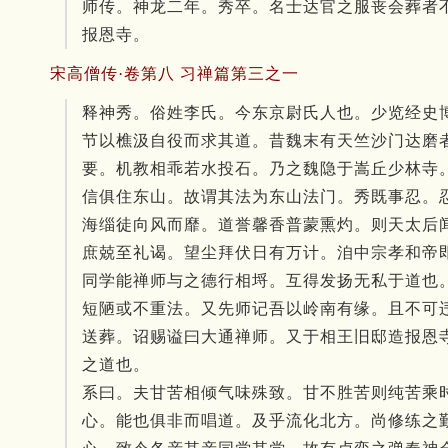
师传。
神龙二年。
秀卒。
名士达官之服丧会葬者
报恩寺。
宋高僧传·卷第八 习禅篇第三之一
释神秀。
俗姓李氏。
今东京尉氏人也。
少览经史
节以樵汲自役而求其道。
昔魏末有天竺沙门达磨
要。
机教相乖若水投石。
乃之魏隐于嵩丘少林寺
信俱住东山。
故谓其法为东山法门。
秀既事忍。
海缁徒向风而靡。
道誉馨香普蒙熏灼。
则天太后
庶兢至礼谒。
望尘拜伏日有万计。
洎中宗孝和帝
同学能禅师与之德行相埒。
互得发扬无私于道也
短陋或不重法。
又先师记吾以岭南有缘。
且不可
送葬。
诏赐谥曰大通禅师。
又于相王旧邸造报恩
之道也。
系曰。
夫甘苦相倾气味殊致。
甘不胜苦则纯苦乘
心。
能也俱非而唱道。
及乎流化北方。
尚修练之