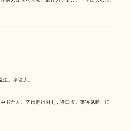
。
理病未效乖竞先成。
秖宜为法重人。
何至因人损法。
巡边。
卒谥贞。
，为中书舍人。卒赠定州刺史，谥曰贞。事迹见新、旧