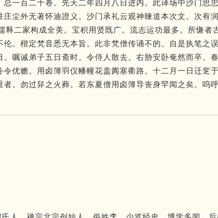
。
总一百二十卷。
先天二年四月八日进内。
此译场中沙门思
胜庄尘外无著怀迪證义。
沙门承礼云观神暕道本次文。
次有
儒释二家构成全美。
宝积用贤既广。
流志运功最多。
所慊者
不伦。
楷定梵音悉无本旨。
此非梵僧传诵不的。
自是执笔之
日。
嘱诫弟子五日斋时。
令侍人散去。
右胁安卧奄然而卒。
务令优赡。
用卤簿羽仪幡幢花盖阗塞衢路。
十二月一日迁窆
重者。
勿过舁之火葬。
若东夏僧用卤簿导丧身罕闻之矣。
呜
。汴州尉氏人。禅宗北宗创始人。俗姓李。少览经史，博学多闻