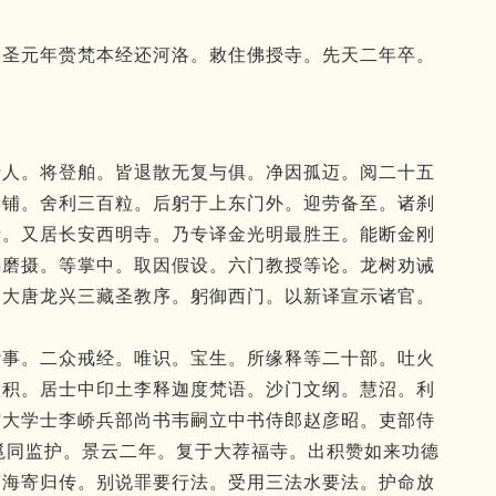
證圣元年赍梵本经还河洛。敕住佛授寺。先天二年卒。
十人。
将登舶。
皆退散无复与俱。
净因孤迈。
阅二十五
一铺。
舍利三百粒。
后躬于上东门外。
迎劳备至。
诸刹
寺。
又居长安西明寺。
乃专译金光明最胜王。
能断金刚
羯磨摄。
等掌中。
取因假设。
六门教授等论。
龙树劝诫
制大唐龙兴三藏圣教序。
躬御西门。
以新译宣示诸官。
杂事。
二众戒经。
唯识。
宝生。
所缘释等二十部。
吐火
慧积。
居士中印土李释迦度梵语。
沙门文纲。
慧沼。
利
馆大学士李峤兵部尚书韦嗣立中书侍郎赵彦昭。
吏部侍
邕同监护。
景云二年。
复于大荐福寺。
出积赞如来功德
南海寄归传。
别说罪要行法。
受用三法水要法。
护命放