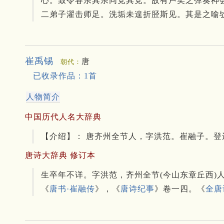
心。
致令各亲其亲同党其党。
故有卢奕之弹奏神
二弟子濯击师足。
洗垢未遑折胫斯见。
其是之喻
崔禹锡
唐
朝代：
已收录作品：1首
人物简介
中国历代人名大辞典
【介绍】： 唐齐州全节人，字洪范。
崔融子。
登
唐诗大辞典 修订本
生卒年不详。字洪范，齐州全节(今山东章丘西)
《
唐书·崔融传
》，《
唐诗纪事
》卷一四。《
全唐