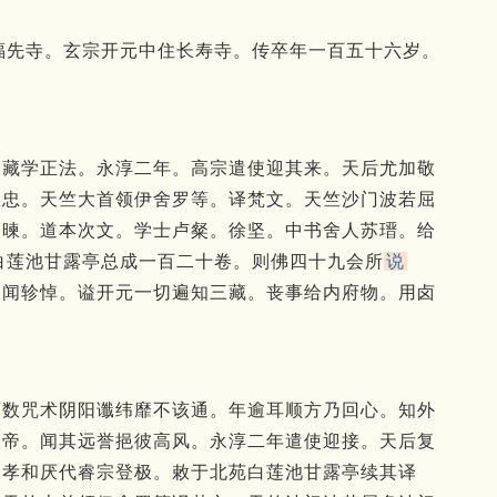
住福先寺。玄宗开元中住长寿寺。传卒年一百五十六岁。
三藏学正法。
永淳二年。
高宗遣使迎其来。
天后尤加敬
思忠。
天竺大首领伊舍罗等。
译梵文。
天竺沙门波若屈
神暕。
道本次文。
学士卢粲。
徐坚。
中书舍人苏瑨。
给
白莲池甘露亭总成一百二十卷。
则佛四十九会所
说
帝闻轸悼。
谥开元一切遍知三藏。
丧事给内府物。
用卤
历数咒术阴阳谶纬靡不该通。
年逾耳顺方乃回心。
知外
大帝。
闻其远誉挹彼高风。
永淳二年遣使迎接。
天后复
属孝和厌代睿宗登极。
敕于北苑白莲池甘露亭续其译