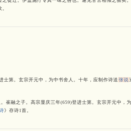
会之徙迁。
伊盖施疗专其一味之咎也。
遂见甘苦相倾之验矣
欤。
进士第。
玄宗开元中，为中书舍人。
十年，应制作诗送
张说
人。崔融之子。高宗显庆三年(659)登进士第。玄宗开元中
诗
》存诗1首。