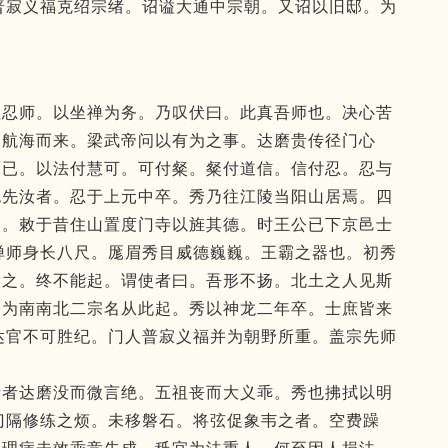
普寂义福克绍宗绪。
诏谥大通中宗朝。
又诏以旧邸。
为
祖忍师。
以坐禅为务。
乃叹伏曰。
此真吾师也。
决心苦
。
航海而来。
梁武帝问以有为之事。
达磨贵传径门心
而已。
以法付慧可。
可付粲。
粲付道信。
信付忍。
忍与
无先汝者。
忍于上元中卒。
秀乃往江陵当阳山居焉。
四
道。
敕于昔住山置度门寺以旌其德。
时王公已下京邑士
禅师身长八尺。
厖眉秀目威德巍巍。
王霸之器也。
初秀
徵之。
终不能起。
谓使者曰。
吾形不扬。
北土之人见斯
宗为南南北二宗名从此起。
秀以神龙二年卒。
士庶皆来
达官不可胜纪。
门人普寂义福并为朝野所重。
盖宗先师
昔者达磨没而微言绝。
五祖丧而大义乖。
秀也拂拭以明
门隔修练之烦。
未移磐石。
将弦促象韦之者。
空费躁