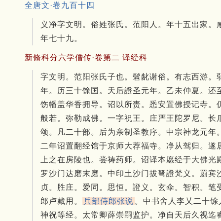
全唐文·卷九百十四
义净字文明。俗姓张氏。范阳人。年十五出家。
年七十九。
新脩科分六学僧传·卷第二 译经科
字文明。
范阳张氏子也。
髫龀谢俗。
有志西游。
年。
历三十馀国。
天后證圣元年。
乙未仲夏。
还
饬幡盖华香拥导。
诏以所赍。
悉安置佛授记寺。
般若。
弥勒成佛。
一字祝王。
庄严王陀罗尼。
长
颂。
凡二十部。
后为亲制圣教序。
中宗神龙元年
二年诏置翻经馆于京师大荐福寺。
净从驾归。
遂
上之在房陵也。
尝祷药师。
诏译本愿经于大佛光
罗沙门达磨末磨。
中印土沙门拔弩證梵义。
罽宾
贞。
胜庄。
爱同。
思恒。
證义。
玄伞。
智积。
笔
郎卢藏用。
兵部侍郎张说
。
中书舍人李乂二十馀
神祝等经。
太常卿薛崇嗣监护。
净自天后久视迄