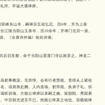
加礼拜。卒谥大通禅师。
蕲州双峰东山寺，嗣禅宗五祖弘忍。历6年，升为上座
住江陵当阳山玉泉寺，历20余年，开禅门北宗一派。
1首。《全唐诗外编》收此诗偈。
。武后召至都，命于当阳山置度门寺以旌异之。神龙二
。
虽躬事樵汲。
无所惮。
会有行者慧能。
竟得从上诸祖
其名。
诏肩舆赴阙。
入内道场。
躬拜跪。
执弟子礼。
供
伏谒听训诲。
方能公禅师以承嗣之嫡。
留韶阳。
秀因累
公。
中宗朝尤进言不已。
然能公终莫之动也。
语载能禅