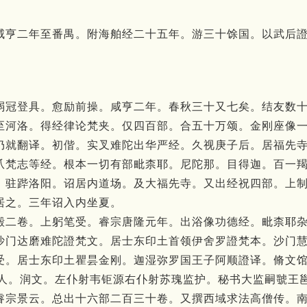
咸亨二年至番禺。附海舶经二十五年。游三十馀国。以武后
弱冠登具。
愈励前操。
咸亨二年。
春秋三十又七矣。
结友数
至河洛。
得经律论梵夹。
仅四百部。
合五十万颂。
金刚座像
仍就翻译。
初偕。
实叉难陀出华严经。
久视庚子后。
居福先
爪梵志等经。
根本一切有部毗柰耶。
尼陀那。
目得迦。
百一
。
驻跸洛阳。
诏居内道场。
及大福先寺。
又出经祝四部。
上
居之。
三年诏入内坐夏。
殿二卷。
上躬笔受。
睿宗唐隆元年。
出浴像功德经。
毗柰耶
沙门达磨难陀證梵文。
居士东印土首领伊舍罗證梵本。
沙门
受。
居士东印土瞿昙金刚。
迦湿弥罗国王子阿顺證译。
脩文
人。
润文。
左仆射韦钜源右仆射苏瑰监护。
秘书大监嗣虢王
睿宗景云。
总出十六部二百三十卷。
又撰西域求法高僧传。