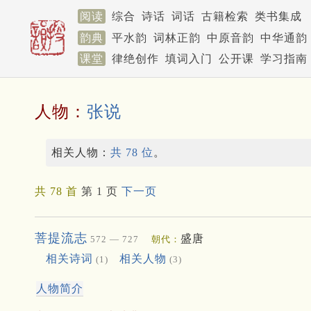
阅读
综合
诗话
词话
古籍检索
类书集成
韵典
平水韵
词林正韵
中原音韵
中华通韵
课堂
律绝创作
填词入门
公开课
学习指南
人物：
张说
相关人物：
共 78 位
。
共 78 首
第 1 页
下一页
菩提流志
盛唐
572 — 727
朝代：
相关诗词
相关人物
(1)
(3)
人物简介