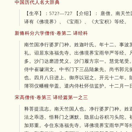
中国历代人名大辞典
【生卒】：572?—727 【介绍】： 唐僧
译有《佛境界》、《宝雨》、《大宝积》等经。
新脩科分六学僧传·卷第二 译经科
南竺国净行婆罗门种。
姓迦叶氏。
年十二。
事波
礼。
诏居东洛福先寺。
出佛境界宝雨华严等经。
多。
沙门达磨證梵义。
沙门履方宗一。
慧觉笔受
侍中崔璩润文。
中书门下三品陆象先。
尚书郭元
也。
四月八日进上。
御序以冠之。
开元十二年。
簿羽仪幡幢华盖。
遣内侍杜怀信监护。
十二月一
宋高僧传·卷第三 译经篇第一之三
释菩提流志。
南天竺国人也。
净行婆罗门种。
姓
法之乖违。
悟释门之渊默。
隐居山谷积习头陀。
加郑重。
令住东洛福先寺。
译佛境界宝雨华严等