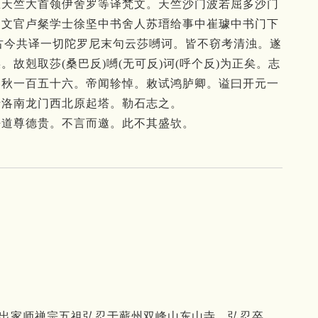
忠天竺大首领伊舍罗等译梵文。
天竺沙门波若屈多沙门
润文官卢粲学士徐坚中书舍人苏瑨给事中崔璩中书门下
古今共译一切陀罗尼末句云莎嚩诃。
皆不窃考清浊。
遂
误。
故剋取莎(桑巴反)嚩(无可反)诃(呼个反)为正矣。
志
春秋一百五十六。
帝闻轸悼。
敕试鸿胪卿。
谥曰开元一
于洛南龙门西北原起塔。
勒石志之。
呼道尊德贵。
不言而邀。
此不其盛欤。
。后出家师禅宗五祖弘忍于蕲州双峰山东山寺。弘忍卒，