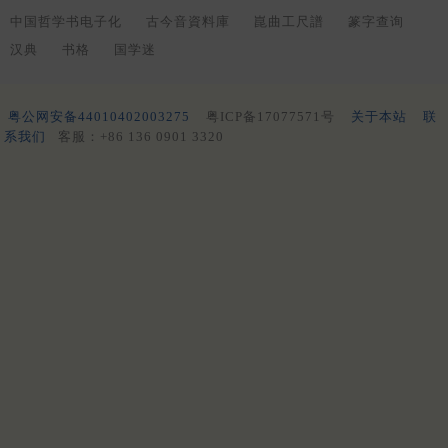
中国哲学书电子化
古今音資料庫
崑曲工尺譜
篆字查询
汉典
书格
国学迷
粤公网安备44010402003275
粤ICP备17077571号
关于本站
联
系我们
客服：+86 136 0901 3320