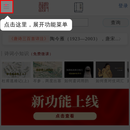
登录
陶今雁（1923—2003），唐宋文学研究专家
《唐诗三百首详注》
查询
点击这里，展开功能菜单
诗词库升级、免广告、账号合并等你体验
马年新功能一览
陶今雁（1923—2003），唐宋文学研究专家
《唐诗三百首详注》
诗词小知识
（免费微课）
杜甫逃难记(上)
岑参，两度出塞
如何遣词用韵
如何查对仗词汇