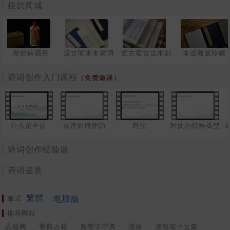
搜韵商城
搜韵诗酒茶
汲古阁宋名家词
艺古斋古法木刻
非遗雕版珍藏
诗词创作入门课程
（免费微课）
什么是平仄
古诗如何押韵
对仗
对仗的特殊类型
诗词创作经验谈
诗词鉴赏
繁體
电脑版
版式
推荐网站
品籍网
看典古籍
異體字字典
漢庫
漢籍電子文獻