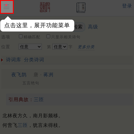
登录
点击这里，展开功能菜单
高级
关键词
选项
精确匹配
只显示相关诗句
位置
第
字
更多分类
诗词库
分类诗词
夜飞鹊
唐 ·
蒋冽
五言绝句
引用典故：
三匝
北林夜方久，南月影频移。
何啻飞
三匝
，犹言未得枝。