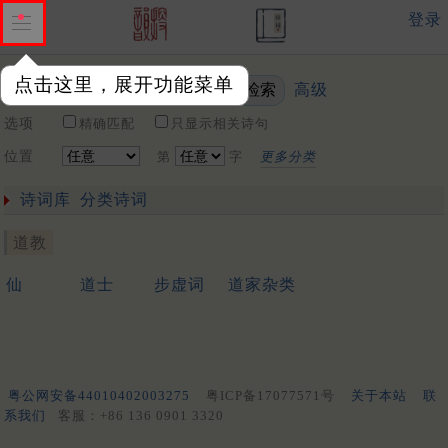
登录
点击这里，展开功能菜单
高级
关键词
选项
精确匹配
只显示相关诗句
位置
第
字
更多分类
诗词库
分类诗词
道教
仙
道士
步虚词
道家杂类
粤公网安备44010402003275
粤ICP备17077571号
关于本站
联
系我们
客服：+86 136 0901 3320