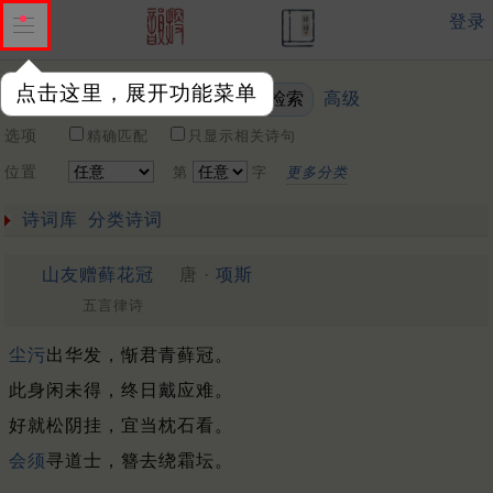
登录
点击这里，展开功能菜单
高级
关键词
选项
精确匹配
只显示相关诗句
位置
第
字
更多分类
诗词库
分类诗词
山友赠藓花冠
唐 ·
项斯
五言律诗
尘污
出华发，惭君青藓冠。
此身闲未得，终日戴应难。
好就松阴挂，宜当枕石看。
会须
寻道士，簪去绕霜坛。