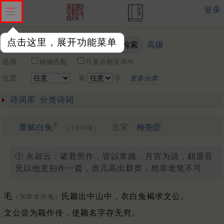
登录
点击这里，展开功能菜单
高级
关键词
选项
精确匹配
只显示相关诗句
位置
第
字
更多分类
诗词库
分类诗词
①
重赋白兔
北宋 ·
梅尧臣
（1056年）
① 永叔云：诸君所作，皆以常娥、月宫为说，颇愿吾
兄以他意别作一篇，庶几高出群类，然非老笔不可
毛
氏颖出中山中，衣白兔褐求文公。
（宋荦本作兔）
文公尝为颖作传，使颖名字存无穷。