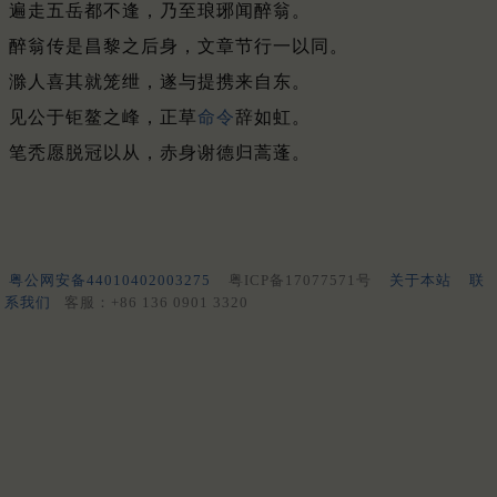
遍走五岳都不逢，乃至琅琊闻醉翁。
醉翁传是昌黎之后身，文章节行一以同。
滁人喜其就笼绁，遂与提携来自东。
见公于钜鳌之峰，正草
命令
辞如虹。
笔秃愿脱冠以从，赤身谢德归蒿蓬。
粤公网安备44010402003275
粤ICP备17077571号
关于本站
联
系我们
客服：+86 136 0901 3320