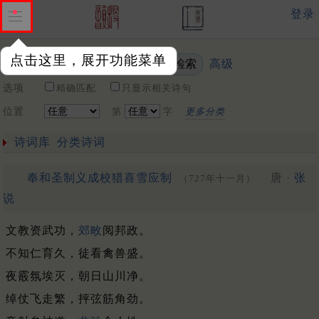
登录
点击这里，展开功能菜单
高级
关键词
选项
精确匹配
只显示相关诗句
位置
第
字
更多分类
诗词库
分类诗词
奉和圣制义成校猎喜雪应制
唐 ·
张
（727年十一月）
说
文教资武功，
郊畋
阅邦政。
不知仁育久，徒看禽兽盛。
夜霰氛埃灭，朝日山川净。
绰仗飞走繁，抨弦筋角劲。