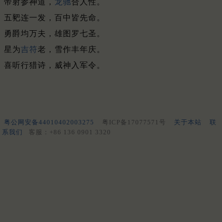
帝射参神道，
龙驰
合人性。
五豝连一发，百中皆先命。
勇爵均万夫，雄图罗七圣。
星为
吉符
老，雪作丰年庆。
喜听行猎诗，威神入军令。
粤公网安备44010402003275
粤ICP备17077571号
关于本站
联
系我们
客服：+86 136 0901 3320