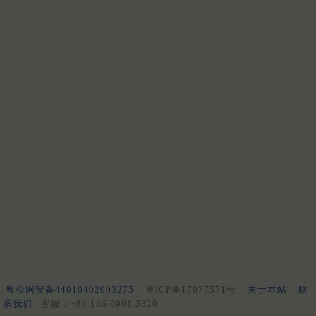
粤公网安备44010402003275
粤ICP备17077571号
关于本站
联
系我们
客服：+86 136 0901 3320