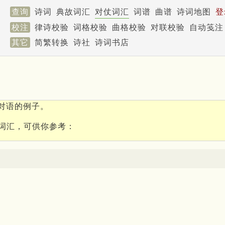
查询
诗词
典故词汇
对仗词汇
词谱
曲谱
诗词地图
登
校注
律诗校验
词格校验
曲格校验
对联校验
自动笺注
其它
简繁转换
诗社
诗词书店
对语的例子。
词汇，可供你参考：