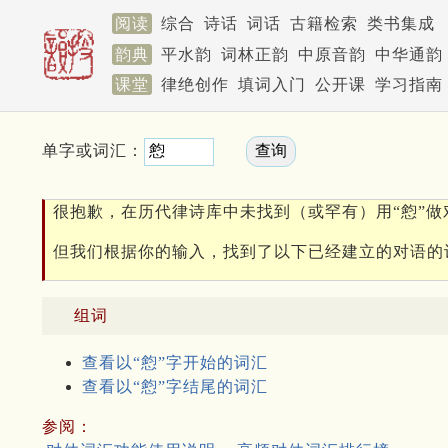
阅读
综合
诗话
词话
古籍检索
类书集成
韵典
平水韵
词林正韵
中原音韵
中华通韵
课堂
律绝创作
填词入门
公开课
学习指南
单字或词汇：
很抱歉，在历代律诗库中未找到（或罕有）用“憌”做
但我们根据你的输入，找到了以下已经建立的对语的
组词
查看以“憌”字开始的词汇
查看以“憌”字结尾的词汇
参阅：