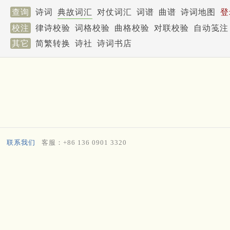
查询
诗词
典故词汇
对仗词汇
词谱
曲谱
诗词地图
登
校注
律诗校验
词格校验
曲格校验
对联校验
自动笺注
其它
简繁转换
诗社
诗词书店
联系我们
客服：+86 136 0901 3320