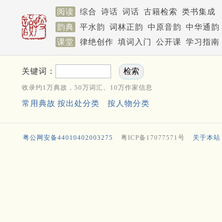
阅读
综合
诗话
词话
古籍检索
类书集成
韵典
平水韵
词林正韵
中原音韵
中华通韵
课堂
律绝创作
填词入门
公开课
学习指南
关键词：
收录约1万典故，50万词汇、10万作家信息
常用典故
按出处分类
按人物分类
粤公网安备44010402003275
粤ICP备17077571号
关于本站