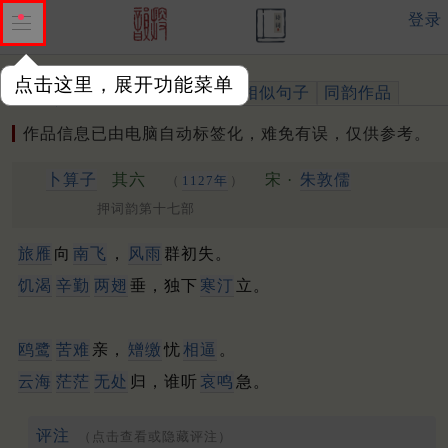
登录
点击这里，展开功能菜单
作品
标注四声
出处、引用
相似句子
同韵作品
作品信息已由电脑自动标签化，难免有误，仅供参考。
卜算子
其六
宋 ·
朱敦儒
（
1127年
）
押词韵第十七部
旅雁
向
南飞
，
风雨
群初失。
饥渴
辛勤
两翅
垂，独下
寒汀
立。
鸥鹭
苦难
亲，
矰缴
忧
相逼
。
云海
茫茫
无处
归，谁听
哀鸣
急。
评注
（点击查看或隐藏评注）