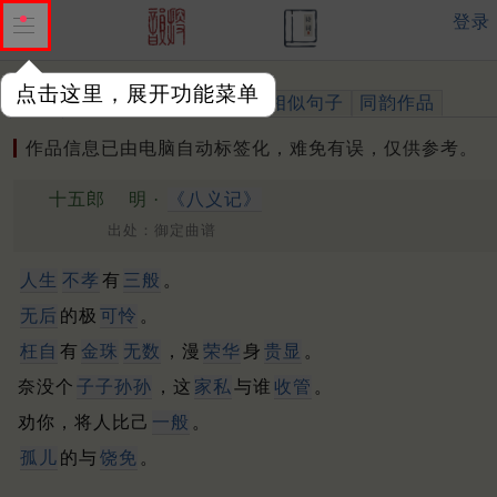
登录
点击这里，展开功能菜单
作品
标注四声
出处、引用
相似句子
同韵作品
作品信息已由电脑自动标签化，难免有误，仅供参考。
十五郎
明 ·
《八义记》
出处：御定曲谱
人生
不孝
有
三般
。
无后
的极
可怜
。
枉自
有
金珠
无数
，漫
荣华
身
贵显
。
奈没个
子子孙孙
，这
家私
与谁
收管
。
劝你，将人比己
一般
。
孤儿
的与
饶免
。