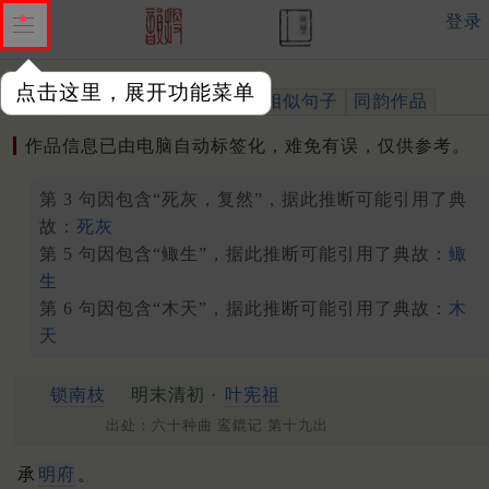
登录
点击这里，展开功能菜单
作品
标注四声
出处、引用
相似句子
同韵作品
作品信息已由电脑自动标签化，难免有误，仅供参考。
第 3 句因包含“死灰，复然”，据此推断可能引用了典
故：
死灰
第 5 句因包含“鲰生”，据此推断可能引用了典故：
鲰
生
第 6 句因包含“木天”，据此推断可能引用了典故：
木
天
锁南枝
明末清初 ·
叶宪祖
出处：六十种曲 鸾鎞记 第十九出
承
明府
。