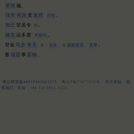
奖借
偏。
须臾
死灰
觉
复然
。
只怕
知己
望虽专
。
我
鲰生
运多蹇
。
不能勾
登金
马步
木天
。
末：
先生
。你
说那里话
。
及早
蓄
须眉
事
柔翰
。
粤公网安备44010402003275
粤ICP备17077571号
关于本站
联
系我们
客服：+86 136 0901 3320