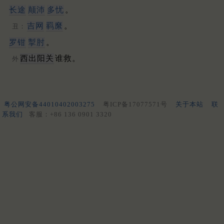
长途
颠沛
多忧
。
吉
网
羁縻
。
丑：
罗
钳
掣肘
。
西出阳关
谁救。
外
粤公网安备44010402003275
粤ICP备17077571号
关于本站
联
系我们
客服：+86 136 0901 3320