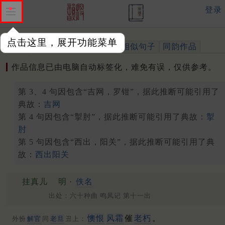
登录
点击这里，展开功能菜单
作品
标注四声
出处、引用
相似句子
同韵作品
作品信息已由电脑自动标签化，难免有误，仅供参考。
第 3、4 句因包含“吉网，罗钳”，据此推断可能引用了
典故：
吉网
第 4 句因包含“掣肘”，据此推断可能引用了典故：
掣
肘
第 5 句因包含“西出，阳关”，据此推断可能引用了典
故：
西出阳关
挂真儿
明 ·
佚名
出处：六十种曲 鸣凤记 第十一出
懊恨
风霜
催
老朽
。
外扮
解官
同
老旦
丑上：