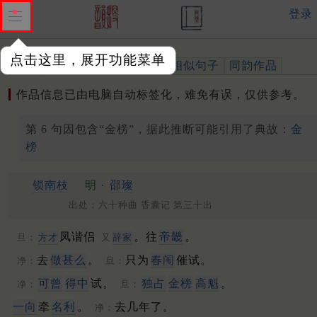
登录
点击这里，展开功能菜单
作品
标注四声
出处、引用
相似句子
同韵作品
作品信息已由电脑自动标签化，难免有误，仅供参考。
第 6 句因包含“金榜”，据此推断可能引用了典故：
金
榜
锁南枝
明 ·
邵璨
出处：六十种曲 香囊记 第三十出
凤谐侣
。往
帝畿
。
旦：
方才
又
辞家
去
做甚么
。
只为
春闱
催试。
净：
旦：
可曾
得中
试。
独占
金榜
高魁
。
净：
旦：
一向
牵
名利
。
去几年了。
净：