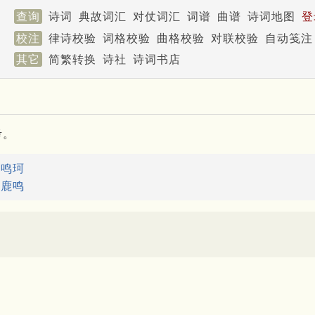
查询
诗词
典故词汇
对仗词汇
词谱
曲谱
诗词地图
登
校注
律诗校验
词格校验
曲格校验
对联校验
自动笺注
其它
简繁转换
诗社
诗词书店
考。
：
鸣珂
：
鹿鸣