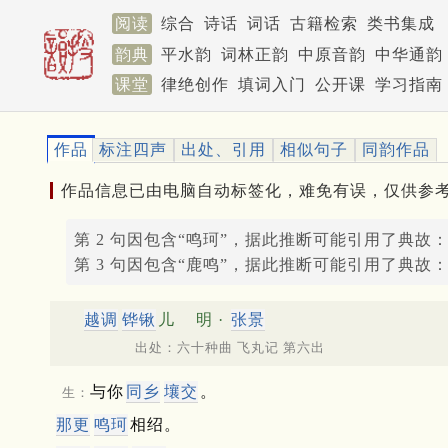
阅读
综合
诗话
词话
古籍检索
类书集成
韵典
平水韵
词林正韵
中原音韵
中华通韵
课堂
律绝创作
填词入门
公开课
学习指南
作品
标注四声
出处、引用
相似句子
同韵作品
作品信息已由电脑自动标签化，难免有误，仅供参
第 2 句因包含“鸣珂”，据此推断可能引用了典故
第 3 句因包含“鹿鸣”，据此推断可能引用了典故
越调
铧锹
儿
明 ·
张景
出处：六十种曲 飞丸记 第六出
与你
同乡
壤交
。
生：
那更
鸣珂
相绍。