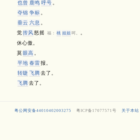
也曾
鹿鸣
呼号
。
夺锦
争标
。
垂云
六息
。
觉
抟风
怒摇
。
福：
桃
姐姐
呵。
休心傲。
莫
眼高
。
平地
春雷
报。
转睫
飞腾
去了。
飞腾
去了。
粤公网安备44010402003275
粤ICP备17077571号
关于本站