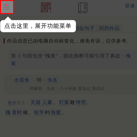
登录
点击这里，展开功能菜单
作品
标注四声
出处、引用
相似句子
同韵作品
作品信息已由电脑自动标签化，难免有误，仅供参考。
第 3 句因包含“槐黄”，据此推断可能引用了典故：
槐
黄
水底鱼
明 ·
佚名
押豪韵 出处：六十种曲 霞笺记 第四出
天挺
人豪
。
灯窗
敢
惮劳
。
生小
生上：
槐
黄时
候。
纶竿
钓
海鳌
。