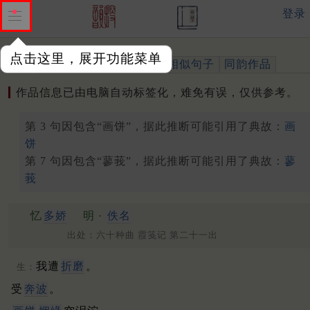
登录
点击这里，展开功能菜单
作品
标注四声
出处、引用
相似句子
同韵作品
作品信息已由电脑自动标签化，难免有误，仅供参考。
第 3 句因包含“画饼”，据此推断可能引用了典故：
画
饼
第 7 句因包含“蓼莪”，据此推断可能引用了典故：
蓼
莪
忆
多娇
明 ·
佚名
出处：六十种曲 霞笺记 第二十一出
我遭
折磨
。
生：
受
奔波
。