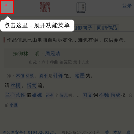
登录
点击这里，展开功能菜单
作品
标注四声
出处、引用
相似句子
同韵作品
作品信息已由电脑自动标签化，难免有误，仅供参考。
簇御林
明 ·
周履靖
出处：六十种曲 锦笺记 第十九出
针锋
绝。
翰墨
隽。
净：
不但
标致
。
真个
是
谙
丝桐
。
博简
篇。
兰心蕙性
偏
娇婉
。
习文
词
不独
康成
擅
还有
个
侍儿
呵。
合
。
前
小旦
粤公网安备44010402003275
粤ICP备17077571号
关于本站
联