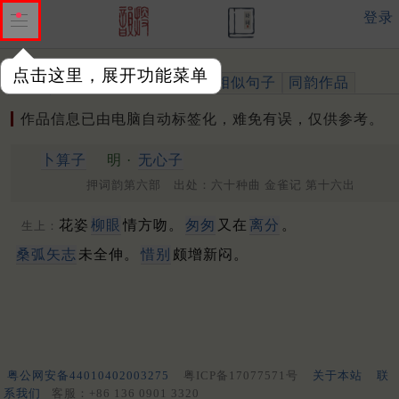
登录
点击这里，展开功能菜单
作品
标注四声
出处、引用
相似句子
同韵作品
作品信息已由电脑自动标签化，难免有误，仅供参考。
卜算子
明 ·
无心子
押词韵第六部 出处：六十种曲 金雀记 第十六出
花姿
柳眼
情方吻。
匆匆
又在
离分
。
生上：
桑弧矢志
未全伸。
惜别
颇增新闷。
粤公网安备44010402003275
粤ICP备17077571号
关于本站
联
系我们
客服：+86 136 0901 3320