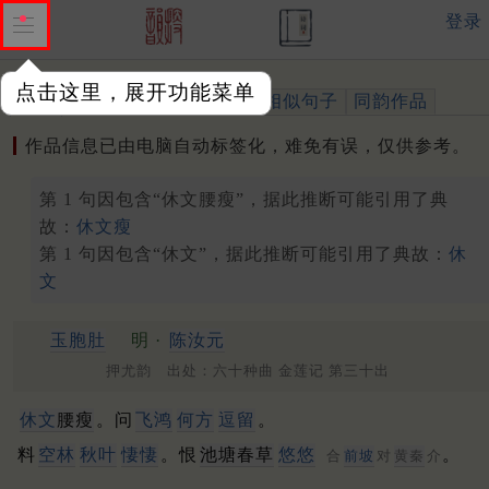
登录
点击这里，展开功能菜单
作品
标注四声
出处、引用
相似句子
同韵作品
作品信息已由电脑自动标签化，难免有误，仅供参考。
第 1 句因包含“休文腰瘦”，据此推断可能引用了典
故：
休文瘦
第 1 句因包含“休文”，据此推断可能引用了典故：
休
文
玉胞肚
明 ·
陈汝元
押尤韵 出处：六十种曲 金莲记 第三十出
休文
腰瘦
。问
飞鸿
何方
逗留
。
料
空林
秋叶
悽悽
。恨
池塘春草
悠悠
。
合
前坡
对
黄秦
介