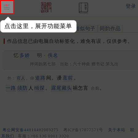
登录
点击这里，展开功能菜单
作品
标注四声
出处、引用
相似句子
同韵作品
作品信息已由电脑自动标签化，难免有误，仅供参考。
忆
多娇
明 ·
佚名
押词韵第七部 出处：六十种曲 赠书记 第九出
途路
间。谩
直前
。
外：
官人
。你
一路
须防
人
缉探
。
露尾藏头
祸怎言
。
合前
粤公网安备44010402003275
粤ICP备17077571号
关于本站
联
系我们
客服：+86 136 0901 3320