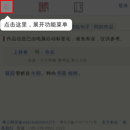
登录
点击这里，展开功能菜单
作品
标注四声
出处、引用
相似句子
同韵作品
作品信息已由电脑自动标签化，难免有误，仅供参考。
上林春
明 ·
佚名
出处：六十种曲 赠书记 第三十出
疑踪
管析在
今朝
。特向
书斋
倾倒
。
粤公网安备44010402003275
粤ICP备17077571号
关于本站
联
系我们
客服：+86 136 0901 3320