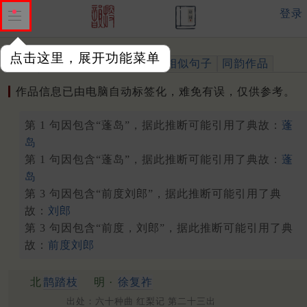
登录
点击这里，展开功能菜单
作品
标注四声
出处、引用
相似句子
同韵作品
作品信息已由电脑自动标签化，难免有误，仅供参考。
第 1 句因包含“蓬岛”，据此推断可能引用了典故：
蓬
岛
第 1 句因包含“蓬岛”，据此推断可能引用了典故：
蓬
岛
第 3 句因包含“前度刘郎”，据此推断可能引用了典
故：
刘郎
第 3 句因包含“前度，刘郎”，据此推断可能引用了典
故：
前度刘郎
北
鹊踏枝
明 ·
徐复祚
出处：六十种曲 红梨记 第二十三出