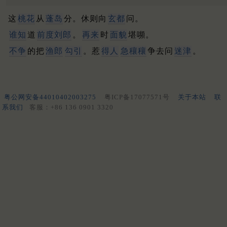
这
桃花
从
蓬岛
分。休则向
玄都
问。
谁知
道
前度刘郎
。
再来
时
面貌
堪嚬。
不争
的把
渔郎
勾引
。惹
得人
急穰穰
争去问
迷津
。
粤公网安备44010402003275
粤ICP备17077571号
关于本站
联
系我们
客服：+86 136 0901 3320