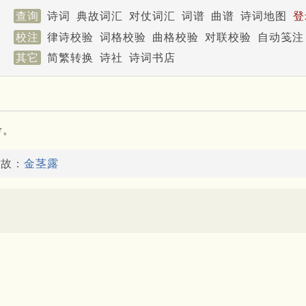
查询
诗词
典故词汇
对仗词汇
词谱
曲谱
诗词地图
登
校注
律诗校验
词格校验
曲格校验
对联校验
自动笺注
其它
简繁转换
诗社
诗词书店
考。
典故：
金茎露