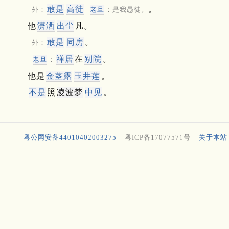
敢是
高徒
。
外：
老旦
：是我愚徒。
他
潇洒
出尘
凡。
敢是
同房
。
外：
禅居
在
别院
。
老旦
：
他是
金茎露
玉井莲
。
不是
照
凌波梦
中见
。
粤公网安备44010402003275
粤ICP备17077571号
关于本站