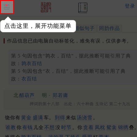
登录
点击这里，展开功能菜单
作品
标注四声
出处、引用
相似句子
同韵作品
作品信息已由电脑自动标签化，难免有误，仅供参考。
第 5 句因包含“鹑衣，百结”，据此推断可能引用了典
故：
鹑衣百结
第 5 句因包含“衣，百结”，据此推断可能引用了典
故：
衣百结
北
醋葫芦
明 ·
郑若庸
押词韵第十八部 出处：六十种曲 玉玦记 第二十九出
饶你有
黄金
盛满
车。
到得
来似
汤浇雪
。
谁教
你
有钱
儿全
不想
没
时节
。你
贪着
凤枕
鸳衾
锦绣
叠