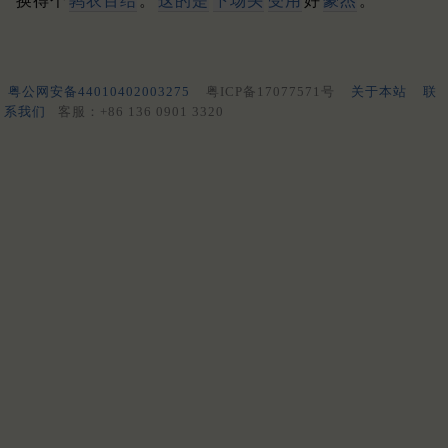
换得个
鹑衣百结
。
这的是
下场头
受用
好
豪杰
。
粤公网安备44010402003275
粤ICP备17077571号
关于本站
联
系我们
客服：+86 136 0901 3320